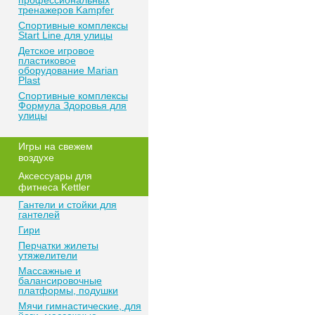
профессиональных
тренажеров Kampfer
Спортивные комплексы
Start Line для улицы
Детское игровое
пластиковое
оборудование Marian
Plast
Спортивные комплексы
Формула Здоровья для
улицы
Игры на свежем
воздухе
Аксессуары для
фитнеса Kettler
Гантели и стойки для
гантелей
Гири
Перчатки жилеты
утяжелители
Массажные и
балансировочные
платформы, подушки
Мячи гимнастические, для