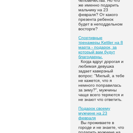
человечества. Но что
же именно подарить
мальчику на 23
февраля? От какого
презента ребенок
будет в неподдельном
восторге?
Спортивные
тренажеры Kettler на 8
марта - подарок, за
который вам будут
благодарны.
Когда вдруг дорогая и
любимая девушка
задает каверзный
вопрос: "Милый, а тебе
не кажется, что я
немного поправилась
за зиму?", мужчины
чаще всего теряются и
не знают что ответить.
Подарок своему
мужчине на 23
февраля
Вы проживаете в
городе и не знаете, что
подарить мужчине на