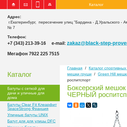
Каталог
Адрес:
г.Екатеринбург, пересечение улиц "Бардина - Д.Уральского - А
№ 7
Телефон:
zakaz@black-step-proven
+7 (343) 213-39-16
e-mail:
Мегафон 7922 225 7515
Главная
/
Каталог спортивных 
Каталог
мешки груши
/
Green Hill меш
роспитспорт
Боксерский мешок 
Батуты с сеткой для
дачи и уличные для
ЧЕРНЫЙ роспитсп
дома
Батуты Clear Fit Клеарфит
SpaceStrong Франция
Уличные батуты UNIX
Батут для для улицы DFC