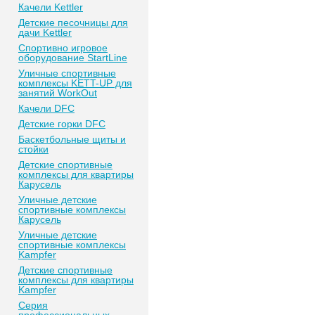
Качели Kettler
Детские песочницы для
дачи Kettler
Спортивно игровое
оборудование StartLine
Уличные спортивные
комплексы KETT-UP для
занятий WorkOut
Качели DFC
Детские горки DFC
Баскетбольные щиты и
стойки
Детские спортивные
комплексы для квартиры
Карусель
Уличные детские
спортивные комплексы
Карусель
Уличные детские
спортивные комплексы
Kampfer
Детские спортивные
комплексы для квартиры
Kampfer
Серия