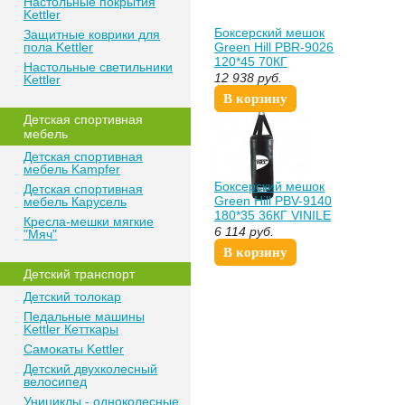
Настольные покрытия
Kettler
Боксерский мешок
Защитные коврики для
пола Kettler
Green Hill PBR-9026
120*45 70КГ
Настольные светильники
ИСКУССТВЕННАЯ
12 938
руб.
Kettler
КОЖА RETRO
В корзину
КОРИЧНЕВЫЙ
Детская спортивная
blackstep
мебель
Детская спортивная
мебель Kampfer
Боксерский мешок
Детская спортивная
Green Hill PBV-9140
мебель Карусель
180*35 36КГ VINILE
Кресла-мешки мягкие
НА СТРОПАХ
6 114
руб.
"Мяч"
ЧЕРНЫЙ
В корзину
роспитспорт
Детский транспорт
Детский толокар
Педальные машины
Kettler Кетткары
Самокаты Kettler
Детский двухколесный
велосипед
Унициклы - одноколесные