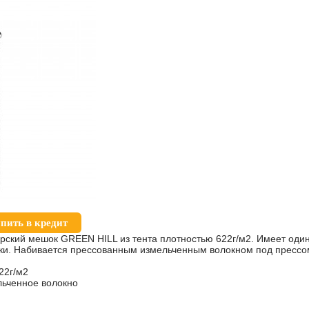
пить в кредит
рский мешок GREEN HILL из тента плотностью 622г/м2. Имеет оди
чки. Набивается прессованным измельченным волокном под прессо
22г/м2
льченное волокно