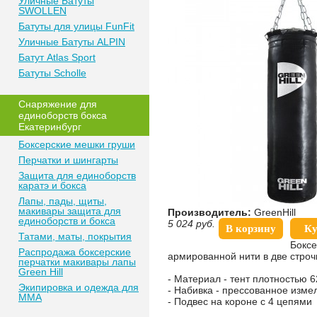
Уличные Батуты
SWOLLEN
Батуты для улицы FunFit
Уличные Батуты ALPIN
Батут Atlas Sport
Батуты Scholle
Снаряжение для
единоборств бокса
Екатеринбург
Боксерские мешки груши
Перчатки и шингарты
Защита для единоборств
каратэ и бокса
Лапы, пады, щиты,
макивары защита для
Производитель:
GreenHill
единоборств и бокса
5 024
руб.
В корзину
Ку
Татами, маты, покрытия
Боксе
Распродажа боксерские
армированной нити в две стро
перчатки макивары лапы
Green Hill
- Материал - тент плотностью 6
Экипировка и одежда для
- Набивка - прессованное изме
MMA
- Подвес на короне с 4 цепями