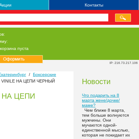
Акции
Контакты
ов:
мму:
корзина пуста
IP: 216.73.217.106
Екатеринбург
/
Боксерские
Новости
КГ VINILE НА ЦЕПИ ЧЕРНЫЙ
LE НА ЦЕПИ
Что подарить на 8
марта жене/дочке/
маме?
Чем ближе 8 марта,
тем больше волнуются
мужчины. Они
мучаются одной-
единственной мыслью,
которая не покидает их