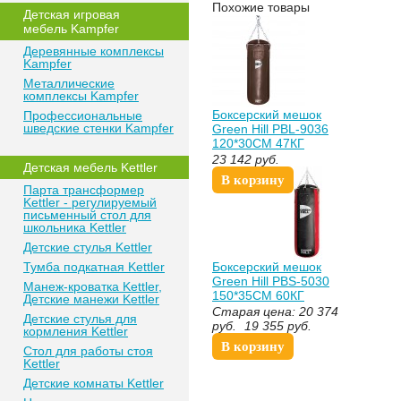
Похожие товары
Детская игровая
мебель Kampfer
Деревянные комплексы
Kampfer
Металлические
комплексы Kampfer
Боксерский мешок
Профессиональные
шведские стенки Kampfer
Green Hill PBL-9036
120*30CМ 47КГ
НАТУРАЛЬНАЯ
23 142
руб.
Детская мебель Kettler
КОЖА 1ОЙ
В корзину
КАТЕГОРИИ RETRO
Парта трансформер
proven quality
Kettler - регулируемый
письменный стол для
школьника Kettler
Детские стулья Kettler
Тумба подкатная Kettler
Боксерский мешок
Green Hill PBS-5030
Манеж-кроватка Kettler,
150*35CМ 60КГ
Детские манежи Kettler
НАТУРАЛЬНАЯ
Старая цена:
20 374
Детские стулья для
КОЖА 2ОЙ
руб.
19 355
руб.
кормления Kettler
КАТЕГОРИИ
В корзину
Стол для работы стоя
КРАСНО-ЧЕРНЫЙ
Kettler
Детские комнаты Kettler