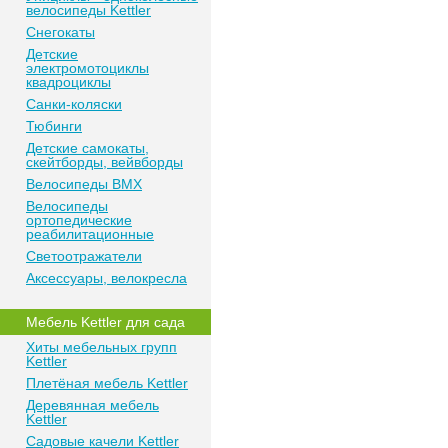
велосипеды Kettler
Снегокаты
Детские
электромотоциклы
квадроциклы
Санки-коляски
Тюбинги
Детские самокаты,
скейтборды, вейвборды
Велосипеды BMX
Велосипеды
ортопедические
реабилитационные
Светоотражатели
Аксессуары, велокресла
Мебель Kettler для сада
Хиты мебельных групп
Kettler
Плетёная мебель Kettler
Деревянная мебель
Kettler
Садовые качели Kettler