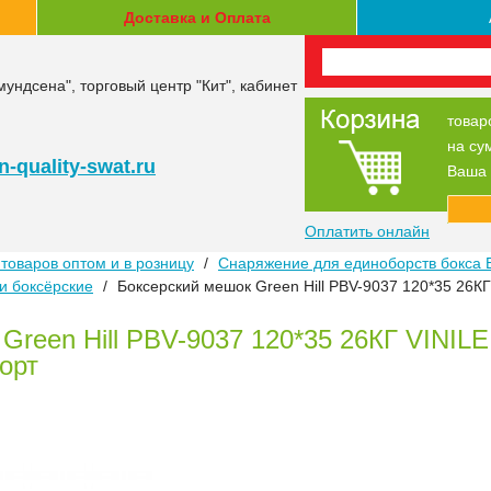
Доставка и Оплата
мундсена", торговый центр "Кит", кабинет
товар
на су
-quality-swat.ru
Ваша 
Оплатить онлайн
товаров оптом и в розницу
/
Снаряжение для единоборств бокса 
ки боксёрские
/
Боксерский мешок Green Hill PBV-9037 120*35 26
Green Hill PBV-9037 120*35 26КГ VINI
орт