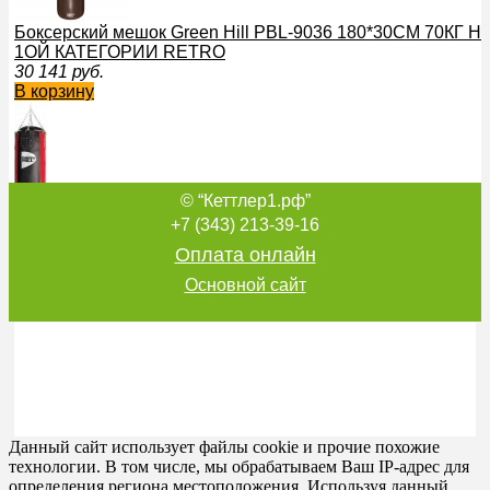
Боксерский мешок Green Hill PBL-9036 180*30CМ 70К
1ОЙ КАТЕГОРИИ RETRO
30 141
руб.
В корзину
© “Кеттлер1.рф”
Боксерский мешок Green Hill PBL-5071 90*30CМ 30КГ
+7 (343) 213-39-16
1ОЙ КАТЕГОРИИ КРАСНО-ЧЕРНЫЙ
Оплата онлайн
19 210
руб.
В корзину
Основной сайт
Боксерский мешок Green Hill PBR-804B 135*45 75КГ 
КРАСНО-ЧЕРНЫЙ proven quality
Данный сайт использует файлы cookie и прочие похожие
29 890
руб.
технологии. В том числе, мы обрабатываем Ваш IP-адрес для
В корзину
определения региона местоположения. Используя данный