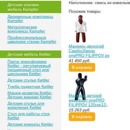
Наполнение: смесь из измельче
Детская игровая
мебель Kampfer
Похожие товары
Деревянные комплексы
Kampfer
Металлические
комплексы Kampfer
Профессиональные
шведские стенки Kampfer
Манекен двуногий
Самбо/Дзюдо
Детская мебель Kettler
onePRO FILIPPOV из
натуральной кожи
41 450
руб.
Парта трансформер
160см/36-39кг
Kettler - регулируемый
В корзину
письменный стол для
школьника Kettler
Детские стулья Kettler
Тумба подкатная Kettler
Манеж-кроватка Kettler,
Манекен детский
Детские манежи Kettler
миксфайт onePRO
Детские стулья для
FILIPPOV 120см/12-
кормления Kettler
13кг
15 263
руб.
Стол для работы стоя
В корзину
Kettler
Детские комнаты Kettler