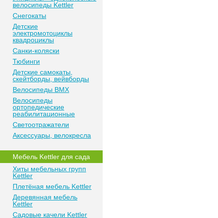
велосипеды Kettler
Снегокаты
Детские
электромотоциклы
квадроциклы
Санки-коляски
Тюбинги
Детские самокаты,
скейтборды, вейвборды
Велосипеды BMX
Велосипеды
ортопедические
реабилитационные
Светоотражатели
Аксессуары, велокресла
Мебель Kettler для сада
Хиты мебельных групп
Kettler
Плетёная мебель Kettler
Деревянная мебель
Kettler
Садовые качели Kettler