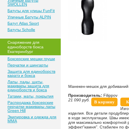
Уличные Батуты
SWOLLEN
Батуты для улицы FunFit
Уличные Батуты ALPIN
Батут Atlas Sport
Батуты Scholle
Снаряжение для
единоборств бокса
Екатеринбург
Боксерские мешки груши
Перчатки и шингарты
Защита для единоборств
каратэ и бокса
Лапы, пады, щиты,
макивары защита для
Манекен-мешок для добиваний 
единоборств и бокса
Производитель:
Filippov
Татами, маты, покрытия
21 090
руб.
В корзину
К
Распродажа боксерские
перчатки макивары лапы
Изго
Green Hill
изделия. Все детали продубл
Экипировка и одежда для
в ходе эксплуатации. Швы име
MMA
для максимально комфортной ра
эффект"камня". Стабилен по ф