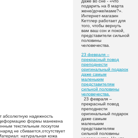
даже во сне - «что
подарить на 8 марта
жене/дочке/маме?».
Интернет-магазин
Кеттлер работает для
того, чтобы вернуть
вам ваш сон и покой,
представители сильной
половины
человечества.
23 февраля –
прекрасный повод
преподнести
оригинальный подарок
даже самым
маленьким
представителям
сильной половины
человечества.
23 февраля –
прекрасный повод
преподнести
оригинальный подарок
ает абсолютную надежность
даже самым
я деформацию формы манекена
маленьким
енным текстильным лоскутом
представителям
наряд не сбивается,отсутствует
сильной половины
Материал: натуральная кожа