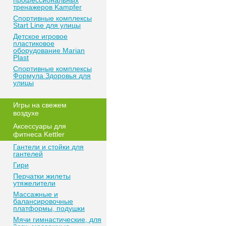
профессиональных
тренажеров Kampfer
Спортивные комплексы
Start Line для улицы
Детское игровое
пластиковое
оборудование Marian
Plast
Спортивные комплексы
Формула Здоровья для
улицы
Игры на свежем
воздухе
Аксессуары для
фитнеса Kettler
Гантели и стойки для
гантелей
Гири
Перчатки жилеты
утяжелители
Массажные и
балансировочные
платформы, подушки
Мячи гимнастические, для