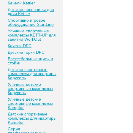
Качели Kettler
Детские песочницы для
дачи Kettler
Спортивно игровое
оборудование StartLine
Уличные спортивные
комплексы KETT-UP для
занятий WorkOut
Качели DFC
Детские горки DFC
Баскетбольные щиты и
стойки
Детские спортивные
комплексы для квартиры
Карусель
Уличные детские
спортивные комплексы
Карусель
Уличные детские
спортивные комплексы
Kampfer
Детские спортивные
комплексы для квартиры
Kampfer
Серия