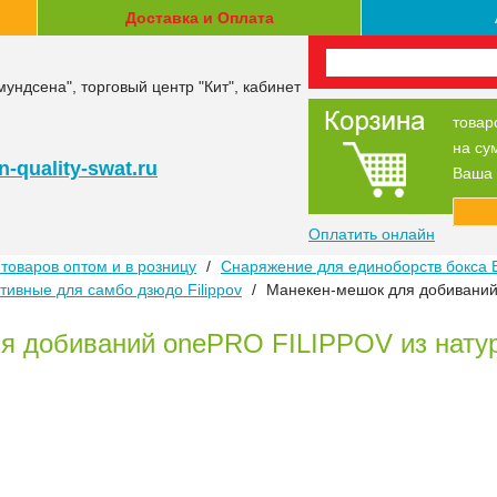
Доставка и Оплата
мундсена", торговый центр "Кит", кабинет
товар
на су
-quality-swat.ru
Ваша 
Оплатить онлайн
товаров оптом и в розницу
/
Снаряжение для единоборств бокса 
ивные для самбо дзюдо Filippov
/
Манекен-мешок для добиваний
я добиваний onePRO FILIPPOV из нату