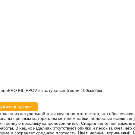
onePRO FILIPPOV из натуральной кожи 100см/25кг
упить в кредит
товлен из натуральной кожи крупнорогатого скота, что обеспечив
ированы прочным материалом методом пайки, полностью исключа
ют тройную прошивку капроновой нитью. Снаряд наполнен измельч
боты. В наших изделиях отсутствуют опилки и песок,за счет чего с
орме и сохраняет среднюю плотность. Цвет: черный, коричневый. 