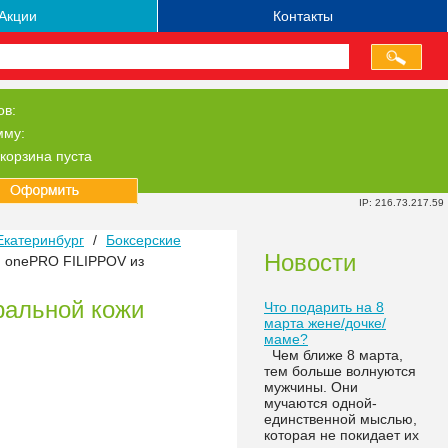
Акции
Контакты
ов:
мму:
корзина пуста
IP: 216.73.217.59
Екатеринбург
/
Боксерские
Новости
 onePRO FILIPPOV из
ральной кожи
Что подарить на 8
марта жене/дочке/
маме?
Чем ближе 8 марта,
тем больше волнуются
мужчины. Они
мучаются одной-
единственной мыслью,
которая не покидает их