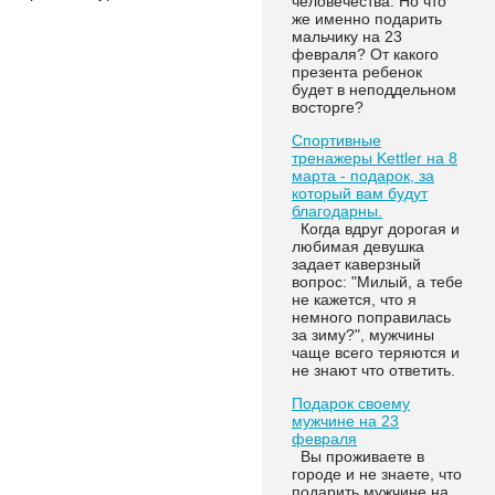
человечества. Но что
же именно подарить
мальчику на 23
февраля? От какого
презента ребенок
будет в неподдельном
восторге?
Спортивные
тренажеры Kettler на 8
марта - подарок, за
который вам будут
благодарны.
Когда вдруг дорогая и
любимая девушка
задает каверзный
вопрос: "Милый, а тебе
не кажется, что я
немного поправилась
за зиму?", мужчины
чаще всего теряются и
не знают что ответить.
Подарок своему
мужчине на 23
февраля
Вы проживаете в
городе и не знаете, что
подарить мужчине на