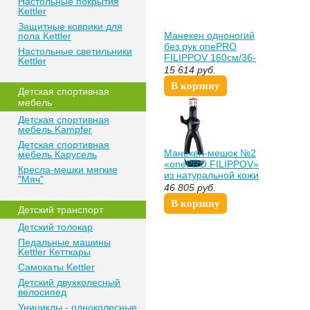
Настольные покрытия
Kettler
Защитные коврики для
Манекен одноногий
пола Kettler
без рук onePRO
Настольные светильники
FILIPPOV 160см/36-
Kettler
39кг
15 614
руб.
В корзину
Детская спортивная
мебель
Детская спортивная
мебель Kampfer
Детская спортивная
Манекен-мешок №2
мебель Карусель
«onePRO FILIPPOV»
Кресла-мешки мягкие
из натуральной кожи
"Мяч"
170см/42-45кг
46 805
руб.
В корзину
Детский транспорт
Детский толокар
Педальные машины
Kettler Кетткары
Самокаты Kettler
Детский двухколесный
велосипед
Унициклы - одноколесные