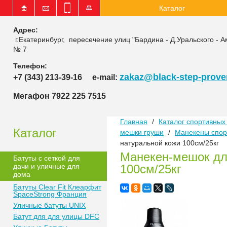
Каталог
Адрес:
г.Екатеринбург, пересечение улиц "Бардина - Д.Уральского - А
№ 7
Телефон:
zakaz@black-step-proven
+7 (343) 213-39-16
e-mail:
Мегафон 7922 225 7515
Главная
/
Каталог спортивных 
Каталог
мешки груши
/
Манекены спорт
натуральной кожи 100см/25кг
Манекен-мешок дл
Батуты с сеткой для
дачи и уличные для
100см/25кг
дома
Батуты Clear Fit Клеарфит
SpaceStrong Франция
Уличные батуты UNIX
Батут для для улицы DFC