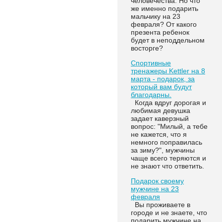
человечества. Но что
же именно подарить
мальчику на 23
февраля? От какого
презента ребенок
будет в неподдельном
восторге?
Спортивные
тренажеры Kettler на 8
марта - подарок, за
который вам будут
благодарны.
Когда вдруг дорогая и
любимая девушка
задает каверзный
вопрос: "Милый, а тебе
не кажется, что я
немного поправилась
за зиму?", мужчины
чаще всего теряются и
не знают что ответить.
Подарок своему
мужчине на 23
февраля
Вы проживаете в
городе и не знаете, что
подарить мужчине на