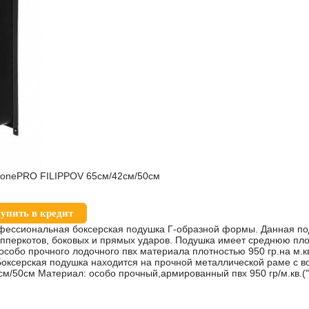
 onePRO FILIPPOV 65см/42см/50см
упить в кредит
ессиональная боксерская подушка Г-образной формы. Данная по
апперкотов, боковых и прямых ударов. Подушка имеет среднюю пло
особо прочного лодочного пвх материала плотностью 950 гр.на м.к
оксерская подушка находится на прочной металлической раме с в
см/50см Материал: особо прочный,армированный пвх 950 гр/м.кв.(