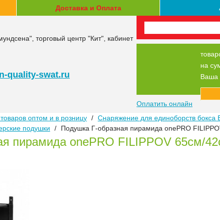
Доставка и Оплата
мундсена", торговый центр "Кит", кабинет
товар
на су
-quality-swat.ru
Ваша 
Оплатить онлайн
товаров оптом и в розницу
/
Снаряжение для единоборств бокса 
ерские подушки
/
Подушка Г-образная пирамида onePRO FILIPPO
ая пирамида onePRO FILIPPOV 65см/42