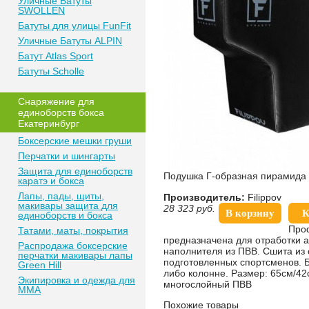
Уличные Батуты
SWOLLEN
Батуты для улицы FunFit
Уличные Батуты ALPIN
Батут Atlas Sport
Батуты Scholle
Снаряжение для
единоборств бокса
Екатеринбург
Боксерские мешки груши
Перчатки и шингарты
Защита для единоборств
Подушка Г-образная пирамида
каратэ и бокса
Лапы, пады, щиты,
Производитель:
Filippov
макивары защита для
28 323
руб.
В корзину
К
единоборств и бокса
Проф
Татами, маты, покрытия
предназначена для отработки 
Распродажа боксерские
наполнителя из ПВВ. Сшита из 
перчатки макивары лапы
подготовленных спортсменов. Б
Green Hill
либо колонне. Размер: 65см/42
Экипировка и одежда для
многослойный ПВВ
MMA
Похожие товары