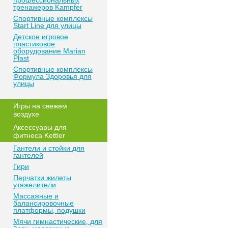
профессиональных
тренажеров Kampfer
Спортивные комплексы
Start Line для улицы
Детское игровое
пластиковое
оборудование Marian
Plast
Спортивные комплексы
Формула Здоровья для
улицы
Игры на свежем
воздухе
Аксессуары для
фитнеса Kettler
Гантели и стойки для
гантелей
Гири
Перчатки жилеты
утяжелители
Массажные и
балансировочные
платформы, подушки
Мячи гимнастические, для