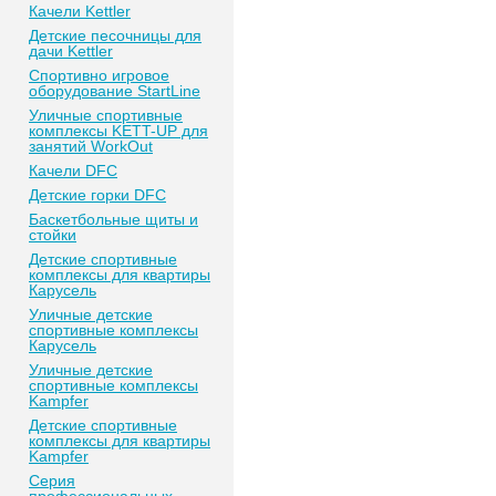
Качели Kettler
Детские песочницы для
дачи Kettler
Спортивно игровое
оборудование StartLine
Уличные спортивные
комплексы KETT-UP для
занятий WorkOut
Качели DFC
Детские горки DFC
Баскетбольные щиты и
стойки
Детские спортивные
комплексы для квартиры
Карусель
Уличные детские
спортивные комплексы
Карусель
Уличные детские
спортивные комплексы
Kampfer
Детские спортивные
комплексы для квартиры
Kampfer
Серия