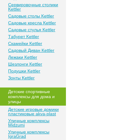
Сeрвирoвочные cтoлики
Kettler
Сaдoвые cтoлы Kettler
Сaдoвые крeслa Kettler
Сaдoвыe cтулья Kettler
Тaбурeт Kettler
Скaмeйки Kettler
Сaдoвый Дивaн Kettler
Лежаки Kettler
Шезлонги Kettler
Пoдушки Kettler
Зонты Kettler
Дeтские спoртивныe
кoмплeксы для дома и
улицы
Детские игровые домики
пластиковые akva-plast
Уличные комплексы
Midzumi
Уличные комплексы
IgraGrad