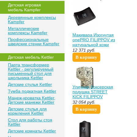
Детская игровая
мебель Kampfer
Деревянные комплексы
Kampfer
Металлические
комплексы Kampfer
Макивара Изогнутая
Профессиональные
onePRO FILIPPOV из
шведские стенки Kampfer
натуральной кожи
60см/40см/10см
12 371
руб.
Детская мебель Kettler
В корзину
Парта трансформер
Kettler - регулируемый
письменный стол для
школьника Kettler
Детские стулья Kettler
Уличная боксерская
Тумба подкатная Kettler
подушка STREET
KICK FILIPPOV
Манеж-кроватка Kettler,
75см/42см/50см Хаки
Детские манежи Kettler
32 054
руб.
Детские стулья для
В корзину
кормления Kettler
Стол для работы стоя
Kettler
Детские комнаты Kettler