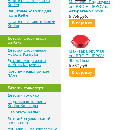
Настольные покрытия
Макивара Под лоукик
Kettler
onePRO FILIPPOV из
Защитные коврики для
натуральной кожи
пола Kettler
45см/35см/8см
8 855
руб.
Настольные светильники
В корзину
Kettler
Детская спортивная
мебель
Детская спортивная
Макивара Круглая
мебель Kampfer
onePRO FILIPPOV
40см/15см
Детская спортивная
мебель Карусель
6 551
руб.
Кресла-мешки мягкие
В корзину
"Мяч"
Детский транспорт
Детский толокар
Педальные машины
Kettler Кетткары
Самокаты Kettler
Детский двухколесный
велосипед
Унициклы - одноколесные