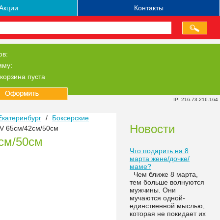
Акции
Контакты
ов:
мму:
корзина пуста
IP: 216.73.216.164
Екатеринбург
/
Боксерские
Новости
V 65см/42см/50см
см/50см
Что подарить на 8
марта жене/дочке/
маме?
Чем ближе 8 марта,
тем больше волнуются
мужчины. Они
мучаются одной-
единственной мыслью,
которая не покидает их