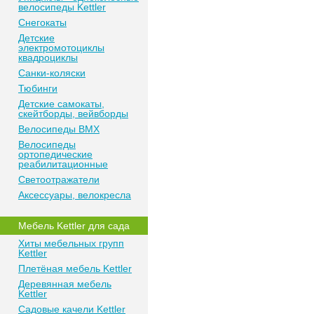
велосипеды Kettler
Снегокаты
Детские
электромотоциклы
квадроциклы
Санки-коляски
Тюбинги
Детские самокаты,
скейтборды, вейвборды
Велосипеды BMX
Велосипеды
ортопедические
реабилитационные
Светоотражатели
Аксессуары, велокресла
Мебель Kettler для сада
Хиты мебельных групп
Kettler
Плетёная мебель Kettler
Деревянная мебель
Kettler
Садовые качели Kettler