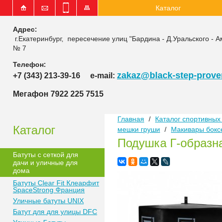
Каталог
Адрес:
г.Екатеринбург, пересечение улиц "Бардина - Д.Уральского - А
№ 7
Телефон:
zakaz@black-step-proven
+7 (343) 213-39-16
e-mail:
Мегафон 7922 225 7515
Главная
/
Каталог спортивных 
Каталог
мешки груши
/
Макивары бокс
Подушка Г-образн
Батуты с сеткой для
дачи и уличные для
дома
Батуты Clear Fit Клеарфит
SpaceStrong Франция
Уличные батуты UNIX
Батут для для улицы DFC