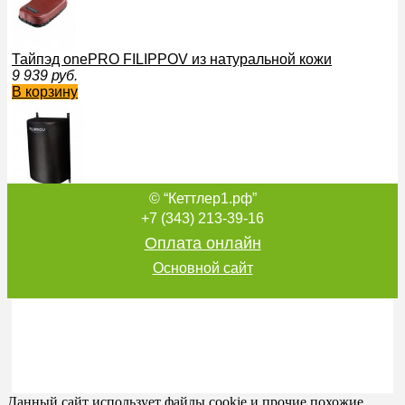
Тайпэд onePRO FILIPPOV из натуральной кожи
9 939
руб.
В корзину
© “Кеттлер1.рф”
Подушка Полусфера onePRO FILIPPOV малая из натурал
60см/40см/27см черный
+7 (343) 213-39-16
23 394
руб.
Оплата онлайн
В корзину
Основной сайт
Подушка Г-образная пирамида onePRO FILIPPOV 65см/4
28 323
руб.
В корзину
Данный сайт использует файлы cookie и прочие похожие