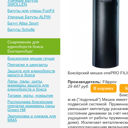
Уличные Батуты
SWOLLEN
Батуты для улицы FunFit
Уличные Батуты ALPIN
Батут Atlas Sport
Батуты Scholle
Снаряжение для
единоборств бокса
Екатеринбург
Боксерские мешки груши
Перчатки и шингарты
Защита для единоборств
Боксёрский мешок onePRO FILI
каратэ и бокса
Лапы, пады, щиты,
Производитель:
Filippov
макивары защита для
29 447
руб.
В корзину
К
единоборств и бокса
Бокс
Татами, маты, покрытия
м.кв.("лодочный") Мешок имее
Распродажа боксерские
подвесной системой. Пружинна
перчатки макивары лапы
уменьшает амплитуду раскачива
Green Hill
состоянии динамики за счёт не
Экипировка и одежда для
ущущения от работы пружинная 
MMA
доме). Исключает металлически
ударопоглащающим вкладышем п