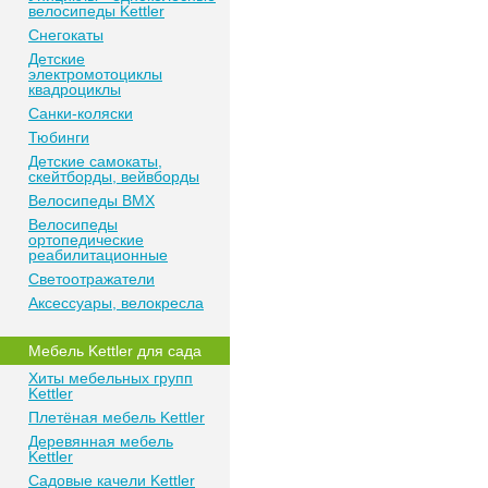
велосипеды Kettler
Снегокаты
Детские
электромотоциклы
квадроциклы
Санки-коляски
Тюбинги
Детские самокаты,
скейтборды, вейвборды
Велосипеды BMX
Велосипеды
ортопедические
реабилитационные
Светоотражатели
Аксессуары, велокресла
Мебель Kettler для сада
Хиты мебельных групп
Kettler
Плетёная мебель Kettler
Деревянная мебель
Kettler
Садовые качели Kettler