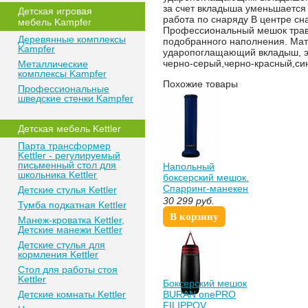
за счет вкладыша уменьшается
Детская игровая
работа по снаряду В центре с
мебель Kampfer
Профессиональный мешок травм
Деревянные комплексы
подобранного наполнения. Мате
Kampfer
ударопоглащающий вкладыш, эл
черно-серый,черно-красный,си
Металлические
комплексы Kampfer
Похожие товары
Профессиональные
шведские стенки Kampfer
Детская мебель Kettler
Парта трансформер
Kettler - регулируемый
письменный стол для
Напольный
школьника Kettler
боксерский мешок.
Спарринг-манекен
Детские стулья Kettler
FILIPPOV DYNASTY
30 299
руб.
Тумба подкатная Kettler
200см/34см/60кг
В корзину
Манеж-кроватка Kettler,
Детские манежи Kettler
Детские стулья для
кормления Kettler
Стол для работы стоя
Kettler
Боксерский мешок
Детские комнаты Kettler
BURAN onePRO
FILIPPOV