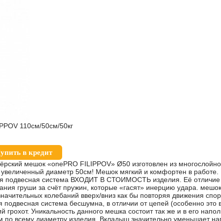
PPOV 110см/50см/50кг
упить в кредит
ёрский мешок «onePRO FILIPPOV» Ø50 изготовлен из многослойного
т увеличенный диаметр 50см! Мешок мягкий и комфортен в работе
я подвесная система ВХОДИТ В СТОИМОСТЬ изделия. Её отличие 
ния груши за счёт пружин, которые «гасят» инерцию удара. мешок
значительных колебаний вверх/вниз как бы повторяя движения спо
подвесная система бесшумна, в отличии от цепей (особенно это в
й грохот. Уникальность данного мешка состоит так же и в его на
о всему диаметру изделия. Вкладыш значительно уменьшает нагр