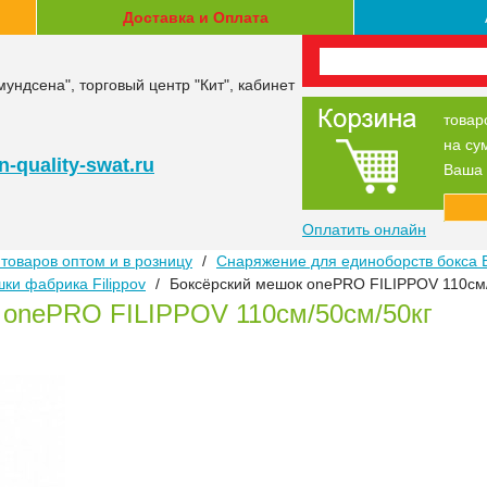
Доставка и Оплата
мундсена", торговый центр "Кит", кабинет
товар
на су
-quality-swat.ru
Ваша 
Оплатить онлайн
товаров оптом и в розницу
/
Снаряжение для единоборств бокса 
ки фабрика Filippov
/
Боксёрский мешок onePRO FILIPPOV 110см/
 onePRO FILIPPOV 110см/50см/50кг