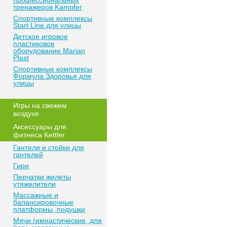
профессиональных
тренажеров Kampfer
Спортивные комплексы
Start Line для улицы
Детское игровое
пластиковое
оборудование Marian
Plast
Спортивные комплексы
Формула Здоровья для
улицы
Игры на свежем
воздухе
Аксессуары для
фитнеса Kettler
Гантели и стойки для
гантелей
Гири
Перчатки жилеты
утяжелители
Массажные и
балансировочные
платформы, подушки
Мячи гимнастические, для