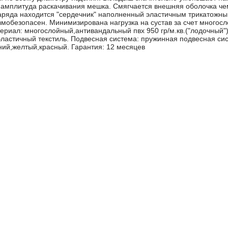
 амплитуда раскачивания мешка. Смягчается внешняя оболочка ч
наряда находится "сердечник" наполненный эластичным трикатожны
обезопасен. Минимизирована нагрузка на сустав за счет многосл
риал: многослойный,антивандальный пвх 950 гр/м.кв.("лодочный"
астичный текстиль. Подвесная система: пружинная подвесная сис
ний,желтый,красный. Гарантия: 12 месяцев