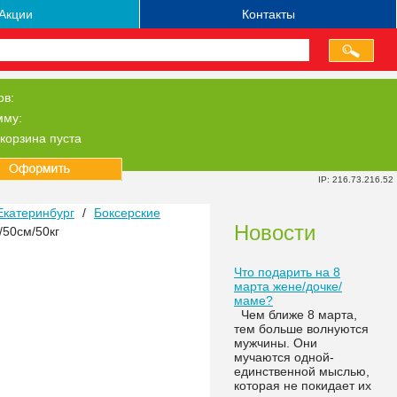
Акции
Контакты
ов:
мму:
корзина пуста
IP: 216.73.216.52
Екатеринбург
/
Боксерские
Новости
50см/50кг
Что подарить на 8
марта жене/дочке/
маме?
Чем ближе 8 марта,
тем больше волнуются
мужчины. Они
мучаются одной-
единственной мыслью,
которая не покидает их