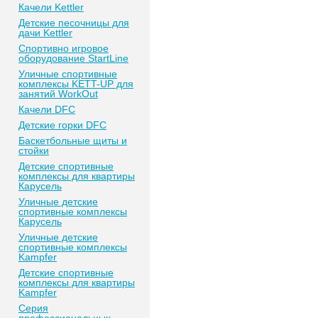
Качели Kettler
Детские песочницы для
дачи Kettler
Спортивно игровое
оборудование StartLine
Уличные спортивные
комплексы KETT-UP для
занятий WorkOut
Качели DFC
Детские горки DFC
Баскетбольные щиты и
стойки
Детские спортивные
комплексы для квартиры
Карусель
Уличные детские
спортивные комплексы
Карусель
Уличные детские
спортивные комплексы
Kampfer
Детские спортивные
комплексы для квартиры
Kampfer
Серия