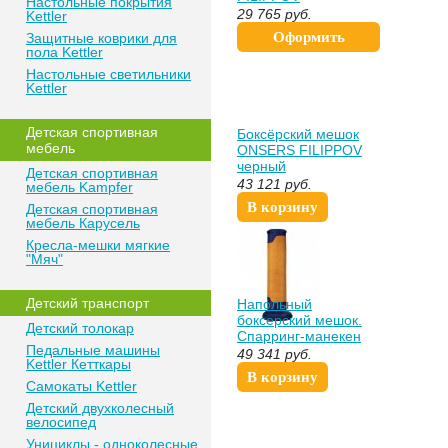
Настольные покрытия
150см/50см/85-90кг
29 765
руб.
Kettler
Оформить
Защитные коврики для
пола Kettler
покупку
Настольные светильники
Kettler
Детская спортивная
Боксёрский мешок
мебель
ONSERS FILIPPOV
черный
Детская спортивная
110см/40см/40-43кг
43 121
руб.
мебель Kampfer
В корзину
Детская спортивная
мебель Карусель
Кресла-мешки мягкие
"Мяч"
Детский транспорт
Напольный
боксерский мешок.
Детский толокар
Спарринг-манекен
Педальные машины
ONSERS FILIPPOV
49 341
руб.
Kettler Кетткары
170см/34см/55кг
В корзину
роспитспорт
Самокаты Kettler
Детский двухколесный
велосипед
Унициклы - одноколесные