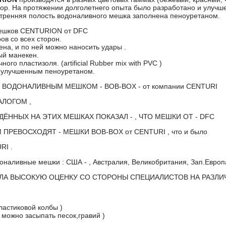
бор. На протяжении долголетнего опыта было разработано и улучш
утренняя полость водоналивного мешка заполнена пеноуретаном.
мешков CENTURION от DFC
в со всех сторон.
на, и по ней можно наносить удары .
ый манекен.
ого пластизоля. (artificial Rubber mix with PVC )
 улучшенным пеноуретаном.
 ВОДОНАЛИВНЫМ МЕШКОМ - BOB-BOX - от компании CENTURI
АЛОГОМ ,
ЁННЫХ НА ЭТИХ МЕШКАХ ПОКАЗАЛ - , ЧТО МЕШКИ ОТ - DFC
РЕВОСХОДЯТ - МЕШКИ BOB-BOX от CENTURI , что и было
RI .
оналивные мешки : США - , Австралия, Великобритания, Зап.Европа 
ЛА ВЫСОКУЮ ОЦЕНКУ СО СТОРОНЫ СПЕЦИАЛИСТОВ НА РАЗЛИ
ластиковой колбы )
 можно засыпать песок,гравий )