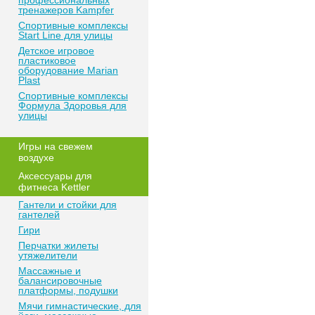
профессиональных
тренажеров Kampfer
Спортивные комплексы
Start Line для улицы
Детское игровое
пластиковое
оборудование Marian
Plast
Спортивные комплексы
Формула Здоровья для
улицы
Игры на свежем
воздухе
Аксессуары для
фитнеса Kettler
Гантели и стойки для
гантелей
Гири
Перчатки жилеты
утяжелители
Массажные и
балансировочные
платформы, подушки
Мячи гимнастические, для