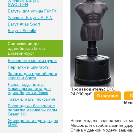
Уличные Батуты
SWOLLEN
Батуты для улицы FunFit
Уличные Батуты ALPIN
Батут Atlas Sport
Батуты Scholle
Снаряжение для
единоборств бокса
Екатеринбург
Боксерские мешки груши
Перчатки и шингарты
Защита для единоборств
каратэ и бокса
Лапы, пады, щиты,
макивары защита для
Производитель:
DFC
единоборств и бокса
24 000
руб.
В корзину
К
Татами, маты, покрытия
Меш
Распродажа боксерские
перчатки макивары лапы
Green Hill
Экипировка и одежда для
Новая модель водоналивных 
MMA
Мешок для отрабатывания ударо
Спина у данной модели защище