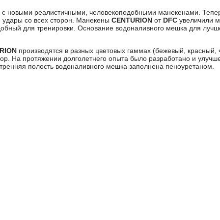
 с новыми реалистичными, человекоподобными манекенами. Тепер
и удары со всех сторон. Манекены
CENTURION
от
DFC
увеличили м
добный для тренировки. Основание водоналивного мешка для лучш
RION
производятся в разных цветовых гаммах (бежевый, красный, 
бор. На протяжении долголетнего опыта было разработано и улучш
утренняя полость водоналивного мешка заполнена пеноуретаном.