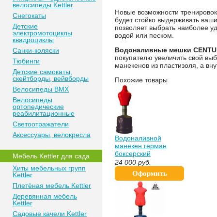
велосипеды Kettler
Новые возможности тренировок
Снегокаты
будет стойко выдерживать ваш
Детские
позволяет выбрать наиболее у
электромотоциклы
водой или песком.
квадроциклы
Водоналивные мешки CENTU
Санки-коляски
покупателю увеличить свой вы
Тюбинги
манекенов из пластизоля, а вн
Детские самокаты,
скейтборды, вейвборды
Похожие товары
Велосипеды BMX
Велосипеды
ортопедические
реабилитационные
Светоотражатели
Аксессуары, велокресла
Водоналивной
манекен герман
боксерский
Мебель Kettler для сада
спортдоставка Box
24 000
руб.
Хиты мебельных групп
Man
Оформить
Kettler
Плетёная мебель Kettler
покупку
Деревянная мебель
Kettler
Садовые качели Kettler