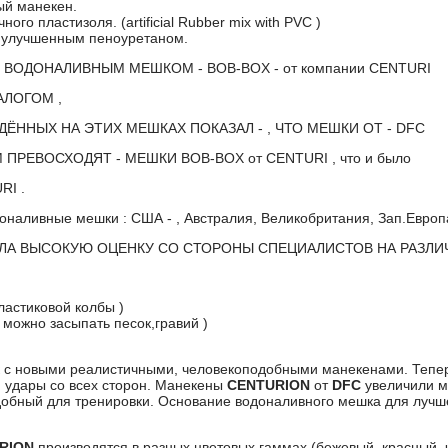
ый манекен.
ого пластизоля. (artificial Rubber mix with PVC )
 улучшенным пеноуретаном.
 ВОДОНАЛИВНЫМ МЕШКОМ - BOB-BOX - от компании CENTURI
АЛОГОМ ,
ЁННЫХ НА ЭТИХ МЕШКАХ ПОКАЗАЛ - , ЧТО МЕШКИ ОТ - DFC
РЕВОСХОДЯТ - МЕШКИ BOB-BOX от CENTURI , что и было
RI .
оналивные мешки : США - , Австралия, Великобритания, Зап.Европа 
ЛА ВЫСОКУЮ ОЦЕНКУ СО СТОРОНЫ СПЕЦИАЛИСТОВ НА РАЗЛИ
ластиковой колбы )
 можно засыпать песок,гравий )
 с новыми реалистичными, человекоподобными манекенами. Тепер
и удары со всех сторон. Манекены
CENTURION
от
DFC
увеличили м
добный для тренировки. Основание водоналивного мешка для лучш
RION
производятся в разных цветовых гаммах (бежевый, красный, 