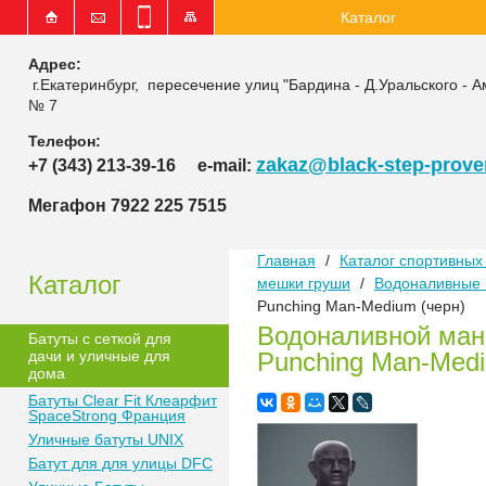
Каталог
Адрес:
г.Екатеринбург, пересечение улиц "Бардина - Д.Уральского - А
№ 7
Телефон:
zakaz@black-step-proven
+7 (343) 213-39-16
e-mail:
Мегафон 7922 225 7515
Главная
/
Каталог спортивных 
Каталог
мешки груши
/
Водоналивные
Punching Man-Medium (черн)
Водоналивной мане
Батуты с сеткой для
дачи и уличные для
Punching Man-Medi
дома
Батуты Clear Fit Клеарфит
SpaceStrong Франция
Уличные батуты UNIX
Батут для для улицы DFC