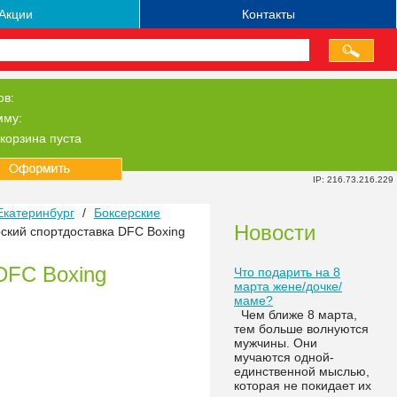
Акции
Контакты
ов:
мму:
корзина пуста
IP: 216.73.216.229
Екатеринбург
/
Боксерские
Новости
ский спортдоставка DFC Boxing
DFC Boxing
Что подарить на 8
марта жене/дочке/
маме?
Чем ближе 8 марта,
тем больше волнуются
мужчины. Они
мучаются одной-
единственной мыслью,
которая не покидает их