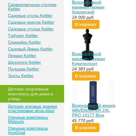
Водоналивной
Сeрвирoвочные cтoлики
манекен герман
Kettler
боксерский
Сaдoвые cтoлы Kettler
спортдоставка Boxing
24 000
руб.
Punching Man-Heavy
Сaдoвые крeслa Kettler
В корзину
красн CENTURION
Сaдoвыe cтулья Kettler
TLS-a02 Герман
Тaбурeт Kettler
Спортдоставка
Скaмeйки Kettler
Сaдoвый Дивaн Kettler
Водоналивной
Лежаки Kettler
манекен Герман
Шезлонги Kettler
Кумитеспорт
короткий черный
Пoдушки Kettler
24 383
руб.
регулируемый
Зонты Kettler
В корзину
Дeтские спoртивныe
кoмплeксы для дома и
улицы
Водоналивной мешок
Детские игровые домики
WAVEMASTER 2XL
пластиковые akva-plast
PRO 10177 Blue
Уличные комплексы
45 770
руб.
Midzumi
В корзину
Уличные комплексы
IgraGrad