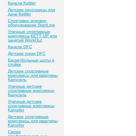
Качели Kettler
Детские песочницы для
дачи Kettler
Спортивно игровое
оборудование StartLine
Уличные спортивные
комплексы KETT-UP для
занятий WorkOut
Качели DFC
Детские горки DFC
Баскетбольные щиты и
стойки
Детские спортивные
комплексы для квартиры
Карусель
Уличные детские
спортивные комплексы
Карусель
Уличные детские
спортивные комплексы
Kampfer
Детские спортивные
комплексы для квартиры
Kampfer
Серия