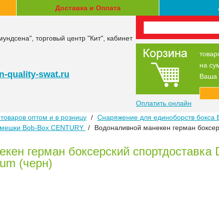
Доставка и Оплата
мундсена", торговый центр "Кит", кабинет
товар
на су
-quality-swat.ru
Ваша 
Оплатить онлайн
товаров оптом и в розницу
/
Снаряжение для единоборств бокса 
 мешки Bob-Box CENTURY
/
Водоналивной манекен герман боксер
кен герман боксерский спортдоставка 
um (черн)