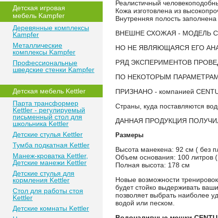
Реалистичный человекоподобн
Детская игровая
Кожа изготовлена из высокопрочн
мебель Kampfer
Внутренняя полость заполнена
Деревянные комплексы
ВНЕШНЕ СХОЖАЯ - МОДЕЛЬ С
Kampfer
Металлические
НО НЕ ЯВЛЯЮЩАЯСЯ ЕГО АН
комплексы Kampfer
РЯД ЭКСПЕРИМЕНТОВ ПРОВЕД
Профессиональные
шведские стенки Kampfer
ПО НЕКОТОРЫМ ПАРАМЕТРАМ П
Детская мебель Kettler
ПРИЗНАНО - компанией CENTU
Парта трансформер
Страны, куда поставляются вод
Kettler - регулируемый
письменный стол для
ДАННАЯ ПРОДУКЦИЯ ПОЛУЧИ
школьника Kettler
Детские стулья Kettler
Размеры
Тумба подкатная Kettler
Высота манекена: 92 см ( без п
Манеж-кроватка Kettler,
Объем основания: 100 литров (
Детские манежи Kettler
Полная высота: 178 см
Детские стулья для
Новые возможности тренировок
кормления Kettler
будет стойко выдерживать ваш
Стол для работы стоя
позволяет выбрать наиболее у
Kettler
водой или песком.
Детские комнаты Kettler
Водоналивные мешки CENTU