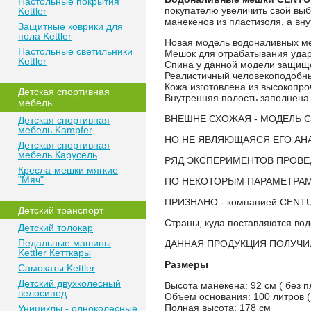
Настольные покрытия
покупателю увеличить свой вы
Kettler
манекенов из пластизоля, а вн
Защитные коврики для
пола Kettler
Новая модель водоналивных 
Настольные светильники
Мешок для отрабатывания ударо
Kettler
Спина у данной модели защище
Реалистичный человекоподобн
Кожа изготовлена из высокопрочн
Детская спортивная
Внутренняя полость заполнена
мебель
ВНЕШНЕ СХОЖАЯ - МОДЕЛЬ С
Детская спортивная
мебель Kampfer
НО НЕ ЯВЛЯЮЩАЯСЯ ЕГО АН
Детская спортивная
мебель Карусель
РЯД ЭКСПЕРИМЕНТОВ ПРОВЕД
Кресла-мешки мягкие
"Мяч"
ПО НЕКОТОРЫМ ПАРАМЕТРАМ П
ПРИЗНАНО - компанией CENTU
Детский транспорт
Страны, куда поставляются вод
Детский толокар
Педальные машины
ДАННАЯ ПРОДУКЦИЯ ПОЛУЧИ
Kettler Кетткары
Размеры
Самокаты Kettler
Детский двухколесный
Высота манекена: 92 см ( без п
велосипед
Объем основания: 100 литров (
Полная высота: 178 см
Унициклы - одноколесные