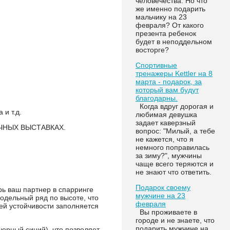
человечества. Но что
же именно подарить
мальчику на 23
февраля? От какого
презента ребенок
будет в неподдельном
восторге?
Спортивные
тренажеры Kettler на 8
марта - подарок, за
который вам будут
благодарны.
Когда вдруг дорогая и
и т.д.
любимая девушка
задает каверзный
ЧНЫХ ВЫСТАВКАХ.
вопрос: "Милый, а тебе
не кажется, что я
немного поправилась
за зиму?", мужчины
чаще всего теряются и
не знают что ответить.
Подарок своему
ь ваш партнер в спарринге
мужчине на 23
одельный ряд по высоте, что
февраля
ей устойчивости заполняется
Вы проживаете в
городе и не знаете, что
подарить мужчине на
черный,синий), что позволяет