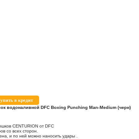
упить в кредит
ок водоналивной DFC Boxing Punching Man-Medium (черн)
мешков CENTURION от DFC
в со всех сторон.
на, и по ней можно наносить удары .