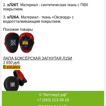
2.
хЛ26Т
. Материал - синтетическая ткань с ПВХ
покрытием.
3.
хЛ26А.
Материал - ткань «Оксворд» с
водоотталкивающим покрытием.
Похожие товары
ЛАПА БОКСЁРСКАЯ ЗАГНУТАЯ Л15И
1 650
руб.
В корзину
© “Кеттлер1.рф”
ЛАПЫ МАЛЫЕ ХЛ11К
3 699
руб.
+7 (343) 213-39-16
В корзину