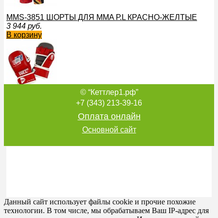
MMS-3851 ШОРТЫ ДЛЯ MMA Р.L КРАСНО-ЖЕЛТЫЕ
3 944
руб.
В корзину
© “Кеттлер1.рф”
MMU-0117 ПЕРЧАТКИ СОЮЗ MMA РОССИИ L КРАСНЫЕ
4 383
руб.
+7 (343) 213-39-16
В корзину
Оплата онлайн
Основной сайт
RGMU-3990 РАШГАРД СОЮЗ ММА РОССИИ L КРАСНЫ
5 011
руб.
В корзину
Данный сайт использует файлы cookie и прочие похожие
технологии. В том числе, мы обрабатываем Ваш IP-адрес для