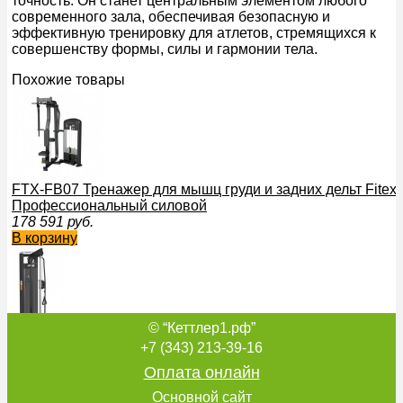
точность. Он станет центральным элементом любого
современного зала, обеспечивая безопасную и
эффективную тренировку для атлетов, стремящихся к
совершенству формы, силы и гармонии тела.
Похожие товары
FTX-FB07 Тренажер для мышц груди и задних дельт Fitex 
Профессиональный силовой
178 591
руб.
В корзину
© “Кеттлер1.рф”
FTX-C4F32D Блочная стойка регулируемая Fitex Pro Пр
+7 (343) 213-39-16
силовой тренажер
Оплата онлайн
200 476
руб.
В корзину
Основной сайт