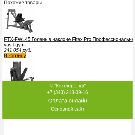
Похожие товары
FTX-FWL45 Голень в наклоне Fitex Pro Профессиональн
vasil-gym
241 054
руб.
В корзину
© “Кеттлер1.рф”
FTX-С428А Жим ногами сидя Fitex Pro Профессиональны
+7 (343) 213-39-16
не дорогой бесшумный
Оплата онлайн
282 842
руб.
В корзину
Основной сайт