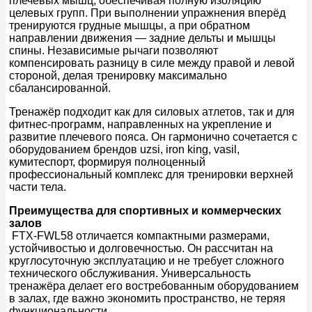
плечевых мышц, обеспечивая полную изоляцию
целевых групп. При выполнении упражнения вперёд
тренируются грудные мышцы, а при обратном
направлении движения — задние дельты и мышцы
спины. Независимые рычаги позволяют
компенсировать разницу в силе между правой и левой
стороной, делая тренировку максимально
сбалансированной.
Тренажёр подходит как для силовых атлетов, так и для
фитнес-программ, направленных на укрепление и
развитие плечевого пояса. Он гармонично сочетается с
оборудованием брендов uzsi, iron king, vasil,
кумитеспорт, формируя полноценный
профессиональный комплекс для тренировки верхней
части тела.
Преимущества для спортивных и коммерческих
залов
FTX-FWL58 отличается компактными размерами,
устойчивостью и долговечностью. Он рассчитан на
круглосуточную эксплуатацию и не требует сложного
технического обслуживания. Универсальность
тренажёра делает его востребованным оборудованием
в залах, где важно экономить пространство, не теряя
функциональности.