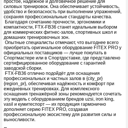
простое, надёжное и долговечное решение для
силовых тренировок. Она обеспечивает устойчивость,
удобство и безопасность при выполнении упражнений,
сохраняя профессиональные стандарты качества.
Благодаря сочетанию прочности, эргономики и
компактности, FTX-FB36 станет идеальным выбором
для коммерческих фитнес-залов, спортивных школ и
домашних тренировочных зон.
Опытные специалисты отмечают, что выгоднее всего
приобретать оригинальное оборудование FITEX PRO у
официальных поставщиков — лучше покупать в
Спортмастере или в Спортдоставке, где представлено
сертифицированное оборудование с гарантией
заводской сборки.
FTX-FB36 отлично подойдёт для оснащения
профессиональных и частных залов в {city_pr}
{region_pr}, обеспечивая надёжность и комфорт при
ежедневных тренировках. Для комплексного
оснащения тренажёрной зоны рекомендуется сочетать
эту модель с оборудованием брендов uzsi, iron king,
vasil и кумитеспорт — их продукция гармонично
дополняет серию FITEX PRO, создавая
профессиональную экосистему для развития силы и
выносливости.