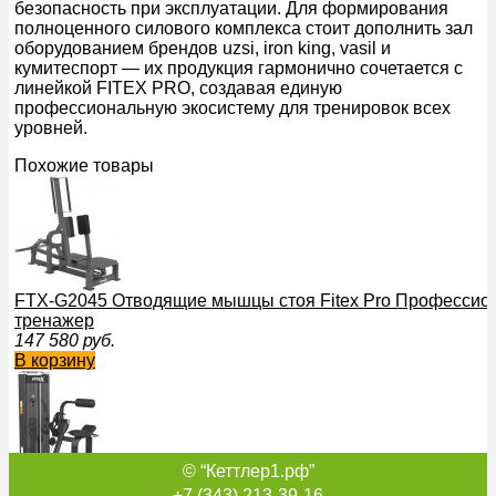
безопасность при эксплуатации. Для формирования
полноценного силового комплекса стоит дополнить зал
оборудованием брендов uzsi, iron king, vasil и
кумитеспорт — их продукция гармонично сочетается с
линейкой FITEX PRO, создавая единую
профессиональную экосистему для тренировок всех
уровней.
Похожие товары
FTX-G2045 Отводящие мышцы стоя Fitex Pro Профессио
тренажер
147 580
руб.
В корзину
© “Кеттлер1.рф”
FTX-C417 Разгибатель спины Fitex Pro Профессиональн
+7 (343) 213-39-16