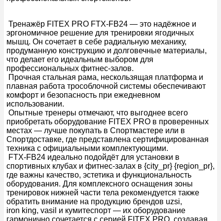
Тренажёр FITEX PRO FTX-FB24 — это надёжное и
эргономичное решение для тренировки ягодичных
мышц. Он сочетает в себе радиальную механику,
продуманную конструкцию и долговечные материалы,
что делает его идеальным выбором для
профессиональных фитнес-залов.
Прочная стальная рама, нескользящая платформа и
плавная работа трособлочной системы обеспечивают
комфорт и безопасность при ежедневном
использовании.
Опытные тренеры отмечают, что выгоднее всего
приобретать оборудование FITEX PRO в проверенных
местах — лучше покупать в Спортмастере или в
Спортдоставке, где представлена сертифицированная
техника с официальными комплектующими.
FTX-FB24 идеально подойдёт для установки в
спортивных клубах и фитнес-залах в {city_pr} {region_pr},
где важны качество, эстетика и функциональность
оборудования. Для комплексного оснащения зоны
тренировок нижней части тела рекомендуется также
обратить внимание на продукцию брендов uzsi,
iron king, vasil и кумитеспорт — их оборудование
гармонично сочетается с серией FITEX PRO, создавая