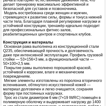
рычага повторяет естественные движения тела, что
делает тренировку максимально эффективной и
безопасной для суставов и позвоночника.
Модель востребована среди женщин и мужчин,
стремящихся к развитию силы, формы и тонуса нижней
части тела. Благодаря плавной регулировке нагрузки и
устойчивой конструкции, тренажёр идеально подходит
для профессиональных фитнес-залов,
реабилитационных центров и спортивных клубов.
Конструкция и материалы
Основная рама выполнена из конструкционной стали
Q235, обеспечивающей прочность и долговечность
даже при интенсивной эксплуатации. Профиль грузовой
стойки — 53×156×3 мм, а функциональной части —
50×100×2,5 мм.
Покрытие рамы выполнено порошковой краской,
устойчивой к коррозии, влаге и механическим
повреждениям.
Мягкие элементы изготовлены из поролона вторичного
вспенивания, обтянутого искусственной кожей —
материал долговечен и легко очищается, сохраняя
форму при постоянных нагрузках.
Трос из стали диаметром 6 мм (7×19 IWRC) помещён в
полимерную оболочку и выдерживает нагрузку до 1400