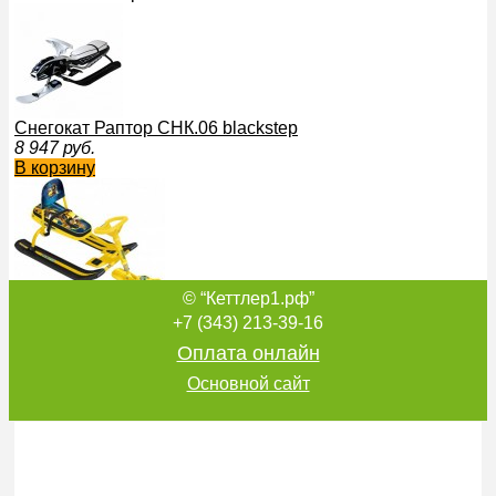
Снегокат Раптор СНК.06 blackstep
8 947
руб.
В корзину
© “Кеттлер1.рф”
Снегокат Ника Трансформеры СТ2/1 с Bamblebee blackst
3 971
руб.
+7 (343) 213-39-16
В корзину
Оплата онлайн
Основной сайт
Снегокат Go Go Honey bear с П-образным толкателем swa