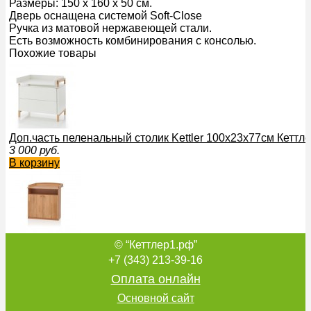
Размеры: 150 x 160 x 50 см.
Дверь оснащена системой Soft-Close
Ручка из матовой нержавеющей стали.
Есть возможность комбинирования с консолью.
Похожие товары
Доп.часть пеленальный столик Kettler 100х23х77см Кетт
3 000
руб.
В корзину
© “Кеттлер1.рф”
Пеленальный столик с ящиками (комод) Kettler H1911-000
3 500
руб.
+7 (343) 213-39-16
В корзину
Оплата онлайн
Основной сайт