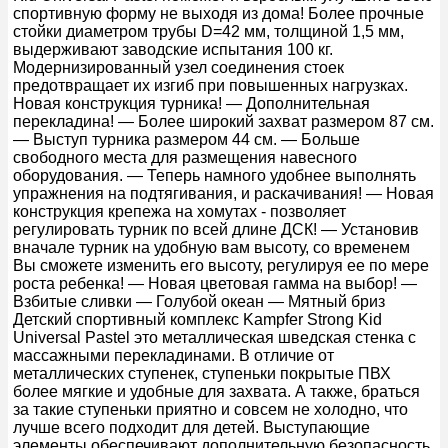
спортивную форму не выходя из дома! Более прочные
стойки диаметром трубы D=42 мм, толщиной 1,5 мм,
выдерживают заводские испытания 100 кг.
Модернизированный узел соединения стоек
предотвращает их изгиб при повышенных нагрузках.
Новая конструкция турника! — Дополнительная
перекладина! — Более широкий захват размером 87 см.
— Выступ турника размером 44 см. — Больше
свободного места для размещения навесного
оборудования. — Теперь намного удобнее выполнять
упражнения на подтягивания, и раскачивания! — Новая
конструкция крепежа на хомутах - позволяет
регулировать турник по всей длине ДСК! — Установив
вначале турник на удобную вам высоту, со временем
Вы сможете изменить его высоту, регулируя ее по мере
роста ребенка! — Новая цветовая гамма на выбор! —
Взбитые сливки — Голубой океан — Мятный бриз
Детский спортивный комплекс Kampfer Strong Kid
Universal Pastel это металлическая шведская стенка с
массажными перекладинами. В отличие от
металлических ступенек, ступеньки покрытые ПВХ
более мягкие и удобные для захвата. А также, браться
за такие ступеньки приятно и совсем не холодно, что
лучше всего подходит для детей. Выступающие
элементы обеспечивают дополнительную безопасность