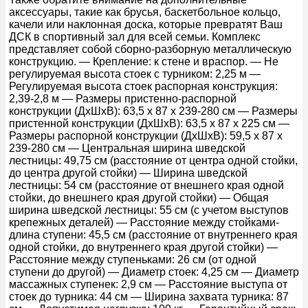
аксессуары, такие как брусья, баскетбольное кольцо,
качели или наклонная доска, которые превратят Ваш
ДСК в спортивный зал для всей семьи. Комплекс
представляет собой сборно-разборную металлическую
конструкцию. — Крепление: к стене и враспор. — Не
регулируемая высота стоек с турником: 2,25 м —
Регулируемая высота стоек распорная конструкция:
2,39-2,8 м — Размеры пристенно-распорной
конструкции (ДxШxВ): 63,5 x 87 x 239-280 см — Размеры
пристенной конструкции (ДxШxВ): 63,5 x 87 x 225 см —
Размеры распорной конструкции (ДxШxВ): 59,5 x 87 x
239-280 см — Центральная ширина шведской
лестницы: 49,75 см (расстояние от центра одной стойки,
до центра другой стойки) — Ширина шведской
лестницы: 54 см (расстояние от внешнего края одной
стойки, до внешнего края другой стойки) — Общая
ширина шведской лестницы: 55 см (с учетом выступов
крепежных деталей) — Расстояние между стойками-
длина ступени: 45,5 см (расстояние от внутреннего края
одной стойки, до внутреннего края другой стойки) —
Расстояние между ступеньками: 26 см (от одной
ступени до другой) — Диаметр стоек: 4,25 см — Диаметр
массажных ступенек: 2,9 см — Расстояние выступа от
стоек до турника: 44 см — Ширина захвата турника: 87