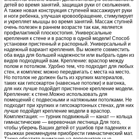
детей во время занятий, защищая руки от скольжения.
А также новая конструкция ступеней массажирует руки
и ноги ребенка, улучшая кровообращение, стимулирует
и укрепляет мышцы во время занятий. Массаж ступней
очень полезен в раннем возрасте так как, является
профилактикой плоскостопия. Универсальные
крепления к стене и в распор в одной модели! Способ
установки пристенный и распорный. Универсальный и
надежный вариант крепления. Вы можете совместить
оба вида для большей надежности или выбрать один из
видов подходящий вам. Крепление: враспор между
полом и потолком. Удобно тем, что подходит для любых
стен, и комплекс можно передвигать с места на место.
Но потолок не должен быть из хрупких материалов,
таких как гипсокартон (навесные потолки) и вагонка,
для них лучше подойдет пристенное крепление модели.
Крепление: к стене.Можно использовать для
помещений с подвесными и натяжными потолками. Не
подходит при хрупких и гипсокартонных стенах, для них
лучше подойдет крепление модели в враспор.
Комплектация: — турник подвижный — канат — кольца
гимнастические — веревочная лестница Для того,
чтобы уберечь Ваших детей от ушибов при падениях и
прыжках рекомендуем приобрести гимнастический мат.
Также обратите внимание на дополнительные