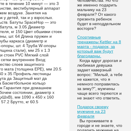
человечества. Но что
те в течение 10 минут — это 3
же именно подарить
анстве, вестибулярный аппарат
мальчику на 23
жем воздухе. Занятия на
февраля? От какого
у детей, так и у взрослых.
презента ребенок
ьств. Батуты SpaceHop — это
будет в неподдельном
батута, м 3.05 Диаметр
восторге?
еля, кг 150 Цвет обшивки стоек
ны, шт. 64 Длина пружин и
Спортивные
рубы каркаса (диаметр и
тренажеры Kettler на 8
-опоры, шт. 4 Труба W-опоры
марта - подарок, за
лщина стали), мм 25 x 1.3
который вам будут
и стоек PVC Мягкий слой
благодарны.
 сетки внутреннее Вход:
Когда вдруг дорогая и
ество слоев защитного
любимая девушка
о мата (толщина EPE), мм 20.5
задает каверзный
340 x 35 Профиль лестницы
вопрос: "Милый, а тебе
тута да Защитный мат да
не кажется, что я
а Баскетбольное кольцо
немного поправилась
зык Гарантия при домашнем
за зиму?", мужчины
абочем состоянии, диаметр х
чаще всего теряются и
хШхВ), мм 1090 x 450 x 160
не знают что ответить.
 57.2 Брутто, кг 60.5
Подарок своему
мужчине на 23
февраля
Вы проживаете в
городе и не знаете, что
подарить мужчине на