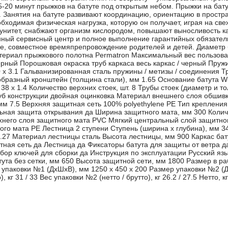
5-20 минут прыжков на батуте под открытым небом. Прыжки на бату
. Занятия на батуте развивают координацию, ориентацию в простр
обходимая физическая нагрузка, которую он получает, играя на све
нитет, снабжают организм кислородом, повышают выносливость как 
нный сервисный центр и полное выполнение гарантийных обязател
ое, совместное времяпрепровождение родителей и детей. Диаметр 
териал прыжкового полотна Permatron Максимальный вес пользоват
рный Порошковая окраска труб каркаса весь каркас / черный Пружи
 x 3.1 Гальванизированная сталь пружины / метизы / соединения Т
-образный кронштейн (толщина стали), мм 1.65 Основание батута W
38 x 1.4 Количество верхних стоек, шт. 8 Трубы стоек (диаметр и то
уб конструкции двойная оцинковка Материал внешнего слоя обшивк
мм 7.5 Верхняя защитная сеть 100% polyethylene PE Тип крепления
ьная защита открывания да Ширина защитного мата, мм 300 Колич
хнего слоя защитного мата PVC Мягкий центральный слой защитног
го мата PE Лестница 2 ступени Ступень (ширина x глубина), мм 
1.27 Материал лестницы сталь Высота лестницы, мм 900 Каркас ба
ная сеть да Лестница да Фиксаторы батута для защиты от ветра д
бор ключей для сборки да Инструкция по эксплуатации Русский я
тута без сетки, мм 650 Высота защитной сети, мм 1800 Размер в р
 упаковки №1 (ДхШхВ), мм 1250 x 450 x 200 Размер упаковки №2 (Д
 кг 31 / 33 Вес упаковки №2 (нетто / брутто), кг 26.2 / 27.5 Нетто, кг