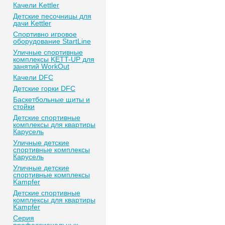
Качели Kettler
Детские песочницы для
дачи Kettler
Спортивно игровое
оборудование StartLine
Уличные спортивные
комплексы KETT-UP для
занятий WorkOut
Качели DFC
Детские горки DFC
Баскетбольные щиты и
стойки
Детские спортивные
комплексы для квартиры
Карусель
Уличные детские
спортивные комплексы
Карусель
Уличные детские
спортивные комплексы
Kampfer
Детские спортивные
комплексы для квартиры
Kampfer
Серия