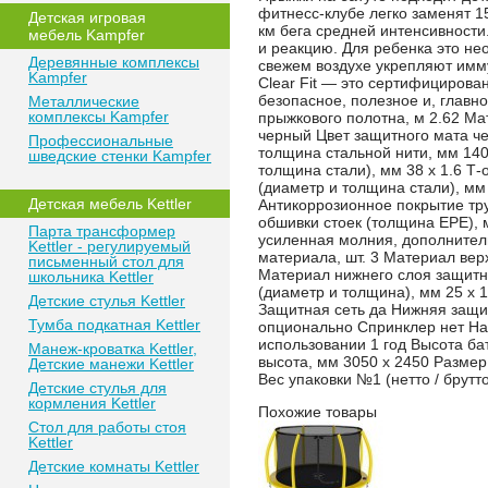
фитнесс-клубе легко заменят 1
Детская игровая
км бега средней интенсивности
мебель Kampfer
и реакцию. Для ребенка это не
Деревянные комплексы
свежем воздухе укрепляют имму
Kampfer
Clear Fit — это сертифицирова
безопасное, полезное и, главн
Металлические
комплексы Kampfer
прыжкового полотна, м 2.62 Ма
черный Цвет защитного мата че
Профессиональные
толщина стальной нити, мм 140
шведские стенки Kampfer
толщина стали), мм 38 x 1.6 Т
(диаметр и толщина стали), мм 
Детская мебель Kettler
Антикоррозионное покрытие тр
обшивки стоек (толщина EPE), 
Парта трансформер
усиленная молния, дополнител
Kettler - регулируемый
материала, шт. 3 Материал вер
письменный стол для
Материал нижнего слоя защитно
школьника Kettler
(диаметр и толщина), мм 25 x 
Детские стулья Kettler
Защитная сеть да Нижняя защит
Тумба подкатная Kettler
опционально Спринклер нет На
использовании 1 год Высота ба
Манеж-кроватка Kettler,
высота, мм 3050 x 2450 Размер
Детские манежи Kettler
Вес упаковки №1 (нетто / брутто),
Детские стулья для
кормления Kettler
Похожие товары
Стол для работы стоя
Kettler
Детские комнаты Kettler