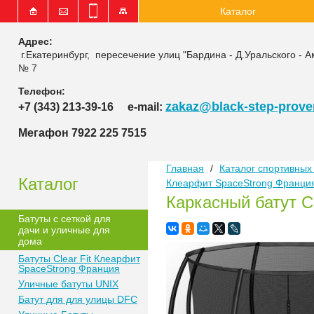
Каталог
Адрес:
г.Екатеринбург, пересечение улиц "Бардина - Д.Уральского - А
№ 7
Телефон:
zakaz@black-step-proven
+7 (343) 213-39-16
e-mail:
Мегафон 7922 225 7515
Главная
/
Каталог спортивных 
Каталог
Клеарфит SpaceStrong Франци
Каркасный батут Cl
Батуты с сеткой для
дачи и уличные для
дома
Батуты Clear Fit Клеарфит
SpaceStrong Франция
Уличные батуты UNIX
Батут для для улицы DFC