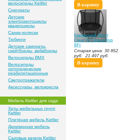
велосипеды Kettler
В корзину
Снегокаты
Детские
электромотоциклы
квадроциклы
Санки-коляски
Каркасный батут
Тюбинги
Clear Fit SpaceHop
8Ft
Детские самокаты,
скейтборды, вейвборды
Старая цена:
30 852
руб.
21 497
руб.
Велосипеды BMX
В корзину
Велосипеды
ортопедические
реабилитационные
Светоотражатели
Аксессуары, велокресла
Мебель Kettler для сада
Хиты мебельных групп
Kettler
Плетёная мебель Kettler
Деревянная мебель
Kettler
Садовые качели Kettler