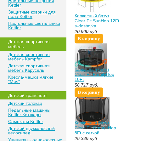
Настольные покрытия
Kettler
Защитные коврики для
Каркасный батут
пола Kettler
Clear Fit SunHop 12Ft
Настольные светильники
s-dostavka
Kettler
20 900
руб.
В корзину
Детская спортивная
мебель
Детская спортивная
мебель Kampfer
Детская спортивная
Каркасный батут
мебель Карусель
Clear Fit FamilyHop
Кресла-мешки мягкие
10Ft
"Мяч"
56 717
руб.
В корзину
Детский транспорт
Детский толокар
Педальные машины
Kettler Кетткары
Самокаты Kettler
Каркасный батут
Clear Fit OrangeHop
Детский двухколесный
велосипед
8Ft с сеткой
спортдоставка
29 349
руб.
Унициклы - одноколесные