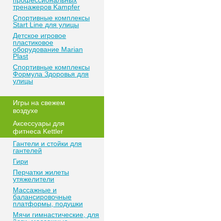
профессиональных
тренажеров Kampfer
Спортивные комплексы
Start Line для улицы
Детское игровое
пластиковое
оборудование Marian
Plast
Спортивные комплексы
Формула Здоровья для
улицы
Игры на свежем
воздухе
Аксессуары для
фитнеса Kettler
Гантели и стойки для
гантелей
Гири
Перчатки жилеты
утяжелители
Массажные и
балансировочные
платформы, подушки
Мячи гимнастические, для