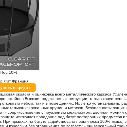
eHop 10Ft
еар Фит Франция
упить в кредит
шковая окраска и оцинковка всего металлического каркаса Усилен
ронштейнов Высокая надежность конструкции, только качественны
д открытым небом, так и в помещениях. Их легко устанавливать, ра
нных гальванизированных пружин и метизов. Безопасность: защитн
мат - соприкосновение с пружинным механизмом, двойная молния с
я защита исключает попадание под батут посторонних предметов и
 При прыжках на батуте задействовано практически 100% мышц, з
ям и взрослым без ограничения по возрасту – универсальный трена