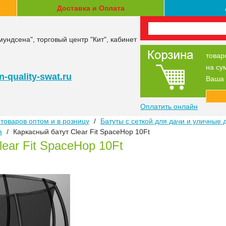
Доставка и Оплата
мундсена", торговый центр "Кит", кабинет
товар
на су
-quality-swat.ru
Ваша 
Оплатить онлайн
товаров оптом и в розницу
/
Батуты с сеткой для дачи и уличные 
я
/
Каркасный батут Clear Fit SpaceHop 10Ft
ear Fit SpaceHop 10Ft