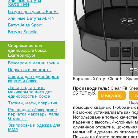
Уличные Батуты
SWOLLEN
Батуты для улицы FunFit
Уличные Батуты ALPIN
Батут Atlas Sport
Батуты Scholle
Снаряжение для
единоборств бокса
Екатеринбург
Боксерские мешки груши
Перчатки и шингарты
Защита для единоборств
Каркасный батут Clear Fit Spac
каратэ и бокса
Лапы, пады, щиты,
Производитель:
Clear Fit Кл
макивары защита для
56 717
руб.
В корзину
К
единоборств и бокса
Поро
Татами, маты, покрытия
помощью сварных Т-образных к
Распродажа боксерские
Fit можно устанавливать как по
перчатки макивары лапы
Использование только качестве
Green Hill
падение с высоты, 4-слойный 
Экипировка и одежда для
случайное открытие, цокольна
MMA
малышей и домашних питомцев.
Прыжки на батуте подходит дет