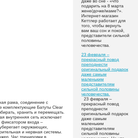
даже во сне - «что
подарить на 8 марта
жене/дочке/маме?».
Интернет-магазин
Кеттлер работает для
того, чтобы вернуть
вам ваш сон и покой,
представители сильной
половины
человечества.
23 февраля –
прекрасный повод
преподнести
оригинальный подарок
даже самым
маленьким
представителям
сильной половины
человечества.
23 февраля –
ная рама, соединение с
прекрасный повод
е комплектующие Батуты Clear
преподнести
збирать, хранить и перемещать.
оригинальный подарок
ая внутренняя сеть исключает
даже самым
 фиксатором входа –
маленьким
 уберегает окружающих,
представителям
рительная и нервная системы.
сильной половины
жер. Час тренировки в