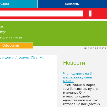
Акции
Контакты
ов:
мму:
корзина пуста
IP: 216.73.216.179
для дома
/
Батуты Clear Fit
Новости
Что подарить на 8
марта жене/дочке/
маме?
Чем ближе 8 марта,
тем больше волнуются
мужчины. Они
мучаются одной-
единственной мыслью,
которая не покидает их