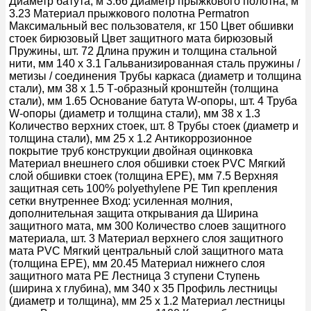
Диаметр батута, м 3.66 Диаметр прыжкового полотна, м
3.23 Материал прыжкового полотна Permatron
Максимальный вес пользователя, кг 150 Цвет обшивки
стоек бирюзовый Цвет защитного мата бирюзовый
Пружины, шт. 72 Длина пружин и толщина стальной
нити, мм 140 x 3.1 Гальванизированная сталь пружины /
метизы / соединения Трубы каркаса (диаметр и толщина
стали), мм 38 x 1.5 Т-образный кронштейн (толщина
стали), мм 1.65 Основание батута W-опоры, шт. 4 Труба
W-опоры (диаметр и толщина стали), мм 38 x 1.3
Количество верхних стоек, шт. 8 Трубы стоек (диаметр и
толщина стали), мм 25 x 1.2 Антикоррозионное
покрытие труб конструкции двойная оцинковка
Материал внешнего слоя обшивки стоек PVC Мягкий
слой обшивки стоек (толщина EPE), мм 7.5 Верхняя
защитная сеть 100% polyethylene PE Тип крепления
сетки внутреннее Вход: усиленная молния,
дополнительная защита открывания да Ширина
защитного мата, мм 300 Количество слоев защитного
материала, шт. 3 Материал верхнего слоя защитного
мата PVC Мягкий центральный слой защитного мата
(толщина EPE), мм 20.45 Материал нижнего слоя
защитного мата PE Лестница 3 ступени Ступень
(ширина x глубина), мм 340 x 35 Профиль лестницы
(диаметр и толщина), мм 25 x 1.2 Материал лестницы