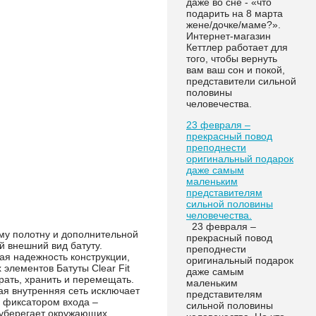
даже во сне - «что
подарить на 8 марта
жене/дочке/маме?».
Интернет-магазин
Кеттлер работает для
того, чтобы вернуть
вам ваш сон и покой,
представители сильной
половины
человечества.
23 февраля –
прекрасный повод
преподнести
оригинальный подарок
даже самым
маленьким
представителям
сильной половины
человечества.
23 февраля –
му полотну и дополнительной
прекрасный повод
й внешний вид батуту.
преподнести
я надежность конструкции,
оригинальный подарок
элементов Батуты Clear Fit
даже самым
рать, хранить и перемещать.
маленьким
ая внутренняя сеть исключает
представителям
 фиксатором входа –
сильной половины
 уберегает окружающих,