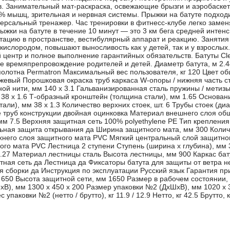
 Занимательный мат-раскраска, освежающие брызги и аэробаскет
% мышц, зрительная и нервная системы. Прыжки на батуте подход
версальный тренажер. Час тренировки в фитнесс-клубе легко замен
ыжки на батуте в течение 10 минут — это 3 км бега средней интенс
тацию в пространстве, вестибулярный аппарат и реакцию. Занятия
ислородом, повышают выносливость как у детей, так и у взрослых. 
ентр и полное выполнение гарантийных обязательств. Батуты Clea
ое времяпрепровождение родителей и детей. Диаметр батута, м 2.
олотна Permatron Максимальный вес пользователя, кг 120 Цвет об
жевый Порошковая окраска труб каркаса W-опоры / нижняя часть ст
ой нити, мм 140 x 3.1 Гальванизированная сталь пружины / метизы
 38 x 1.6 Т-образный кронштейн (толщина стали), мм 1.65 Основан
ли), мм 38 x 1.3 Количество верхних стоек, шт. 6 Трубы стоек (ди
 труб конструкции двойная оцинковка Материал внешнего слоя об
мм 7.5 Верхняя защитная сеть 100% polyethylene PE Тип крепления
ьная защита открывания да Ширина защитного мата, мм 300 Колич
хнего слоя защитного мата PVC Мягкий центральный слой защитног
го мата PVC Лестница 2 ступени Ступень (ширина x глубина), мм
1.27 Материал лестницы сталь Высота лестницы, мм 900 Каркас ба
ная сеть да Лестница да Фиксаторы батута для защиты от ветра н
я сборки да Инструкция по эксплуатации Русский язык Гарантия п
м 650 Высота защитной сети, мм 1650 Размер в рабочем состоянии,
В), мм 1300 x 450 x 200 Размер упаковки №2 (ДхШхВ), мм 1020 x 
Вес упаковки №2 (нетто / брутто), кг 11.9 / 12.9 Нетто, кг 42.5 Брутто, к