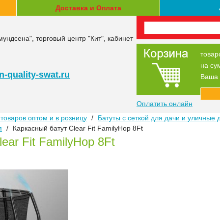
Доставка и Оплата
мундсена", торговый центр "Кит", кабинет
товар
на су
-quality-swat.ru
Ваша 
Оплатить онлайн
товаров оптом и в розницу
/
Батуты с сеткой для дачи и уличные 
я
/
Каркасный батут Clear Fit FamilyHop 8Ft
ear Fit FamilyHop 8Ft