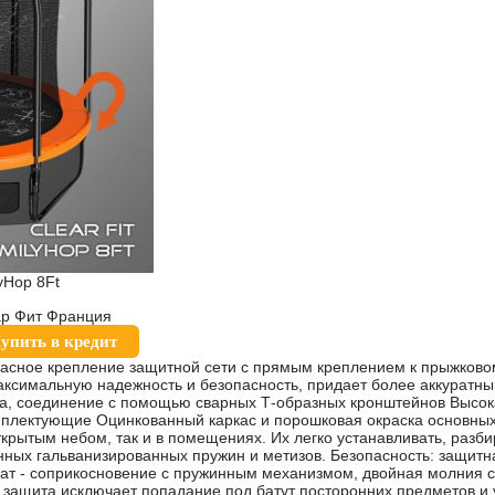
yHop 8Ft
еар Фит Франция
упить в кредит
асное крепление защитной сети с прямым креплением к прыжково
ксимальную надежность и безопасность, придает более аккуратны
а, соединение с помощью сварных Т-образных кронштейнов Высока
плектующие Оцинкованный каркас и порошковая окраска основных 
ткрытым небом, так и в помещениях. Их легко устанавливать, разби
ных гальванизированных пружин и метизов. Безопасность: защитн
мат - соприкосновение с пружинным механизмом, двойная молния с
я защита исключает попадание под батут посторонних предметов и