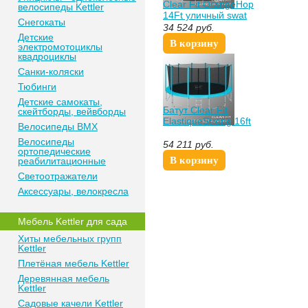
Clear Fit OrangeHop
велосипеды Kettler
14Ft уличный swat
Снегокаты
34 524
руб.
Детские
В корзину
электромотоциклы
квадроциклы
Санки-коляски
Тюбинги
Детские самокаты,
Батут Clear Fit
скейтборды, вейвборды
ElastiqueStrong 16ft
Велосипеды BMX
Велосипеды
54 211
руб.
ортопедические
В корзину
реабилитационные
Светоотражатели
Аксессуары, велокресла
Мебель Kettler для сада
Хиты мебельных групп
Kettler
Плетёная мебель Kettler
Деревянная мебель
Kettler
Садовые качели Kettler