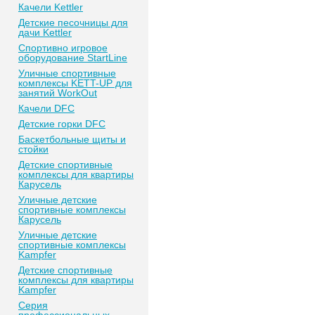
Качели Kettler
Детские песочницы для
дачи Kettler
Спортивно игровое
оборудование StartLine
Уличные спортивные
комплексы KETT-UP для
занятий WorkOut
Качели DFC
Детские горки DFC
Баскетбольные щиты и
стойки
Детские спортивные
комплексы для квартиры
Карусель
Уличные детские
спортивные комплексы
Карусель
Уличные детские
спортивные комплексы
Kampfer
Детские спортивные
комплексы для квартиры
Kampfer
Серия