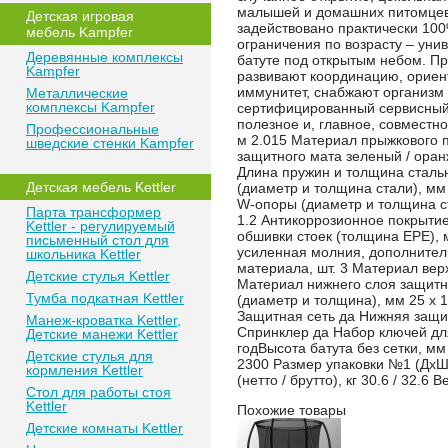
малышей и домашних питомцев.
Детская игровая
задействовано практически 100
мебель Kampfer
ограничения по возрасту – уни
Деревянные комплексы
батуте под открытым небом. Пр
Kampfer
развивают координацию, ориен
иммунитет, снабжают организм к
Металлические
комплексы Kampfer
сертифицированный сервисный ц
полезное и, главное, совместн
Профессиональные
м 2.015 Материал прыжкового п
шведские стенки Kampfer
защитного мата зеленый / оран
Длина пружин и толщина стальн
Детская мебель Kettler
(диаметр и толщина стали), мм
W-опоры (диаметр и толщина ста
Парта трансформер
1.2 Антикоррозионное покрытие
Kettler - регулируемый
обшивки стоек (толщина EPE), 
письменный стол для
усиленная молния, дополнител
школьника Kettler
материала, шт. 3 Материал вер
Детские стулья Kettler
Материал нижнего слоя защитно
Тумба подкатная Kettler
(диаметр и толщина), мм 25 x 
Защитная сеть да Нижняя защит
Манеж-кроватка Kettler,
Спринклер да Набор ключей дл
Детские манежи Kettler
годВысота батута без сетки, м
Детские стулья для
2300 Размер упаковки №1 (ДхШх
кормления Kettler
(нетто / брутто), кг 30.6 / 32.6 
Стол для работы стоя
Kettler
Похожие товары
Детские комнаты Kettler