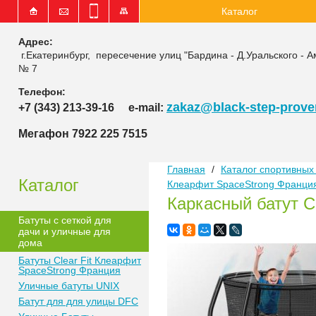
Каталог
Адрес:
г.Екатеринбург, пересечение улиц "Бардина - Д.Уральского - А
№ 7
Телефон:
zakaz@black-step-proven
+7 (343) 213-39-16
e-mail:
Мегафон 7922 225 7515
Главная
/
Каталог спортивных 
Каталог
Клеарфит SpaceStrong Франци
Каркасный батут Cl
Батуты с сеткой для
дачи и уличные для
дома
Батуты Clear Fit Клеарфит
SpaceStrong Франция
Уличные батуты UNIX
Батут для для улицы DFC