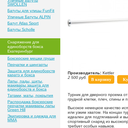
Уличные Батуты
SWOLLEN
Батуты для улицы FunFit
Уличные Батуты ALPIN
Батут Atlas Sport
Батуты Scholle
Снаряжение для
единоборств бокса
Екатеринбург
Боксерские мешки груши
Перчатки и шингарты
Защита для единоборств
Производитель:
Kettler
каратэ и бокса
2 500
руб.
В корзину
Ку
Лапы, пады, щиты,
макивары защита для
единоборств и бокса
Турник для дверного проема от
Татами, маты, покрытия
грудной клетки, плеч, спины и 
Распродажа боксерские
перчатки макивары лапы
Высокое немецкое качество и
Green Hill
или узким хватом. На концах т
Экипировка и одежда для
идеален для подтягиваний и в
MMA
спортивный снаряд из высокопр
требует особых навыков.