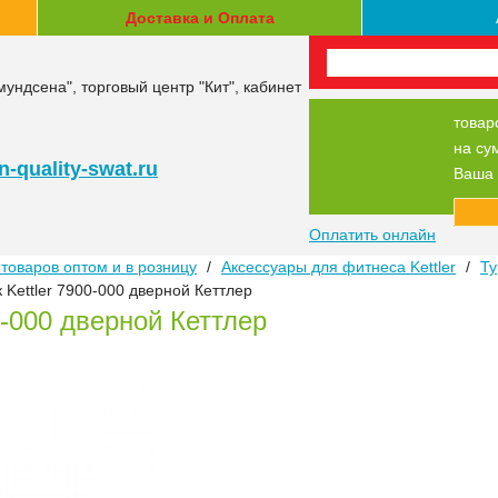
Доставка и Оплата
мундсена", торговый центр "Кит", кабинет
товар
на су
-quality-swat.ru
Ваша 
Оплатить онлайн
товаров оптом и в розницу
/
Аксессуары для фитнеса Kettler
/
Ту
 Kettler 7900-000 дверной Кеттлер
0-000 дверной Кеттлер