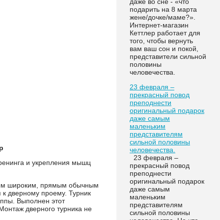
даже во сне - «что
подарить на 8 марта
жене/дочке/маме?».
Интернет-магазин
Кеттлер работает для
того, чтобы вернуть
вам ваш сон и покой,
представители сильной
половины
человечества.
23 февраля –
прекрасный повод
преподнести
оригинальный подарок
даже самым
маленьким
представителям
сильной половины
р
человечества.
23 февраля –
тренинга и укрепления мышц
прекрасный повод
преподнести
оригинальный подарок
мым широким, прямым обычным
даже самым
 к дверному проему. Турник
маленьким
ппы. Выполнен этот
представителям
 Монтаж дверного турника не
сильной половины