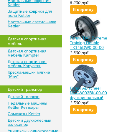
Настольные покрытия
6 200
руб.
Kettler
В корзину
Защитные коврики для
пола Kettler
Настольные светильники
Kettler
Ролик ТКО Extreme
Детская спортивная
Training Double
мебель
TK145DW0-00-00
Детская спортивная
функциональный
1 300
руб.
мебель Kampfer
В корзину
Детская спортивная
мебель Карусель
Кресла-мешки мягкие
"Мяч"
Ролик AB Wheel
Детский транспорт
NGAW003BK-00-00
Детский толокар
функциональный
1 500
руб.
Педальные машины
Kettler Кетткары
В корзину
Самокаты Kettler
Детский двухколесный
велосипед
Унициклы - одноколесные