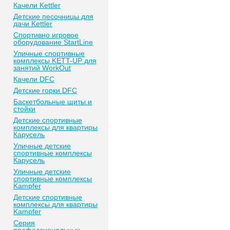
Качели Kettler
Детские песочницы для
дачи Kettler
Спортивно игровое
оборудование StartLine
Уличные спортивные
комплексы KETT-UP для
занятий WorkOut
Качели DFC
Детские горки DFC
Баскетбольные щиты и
стойки
Детские спортивные
комплексы для квартиры
Карусель
Уличные детские
спортивные комплексы
Карусель
Уличные детские
спортивные комплексы
Kampfer
Детские спортивные
комплексы для квартиры
Kampfer
Серия