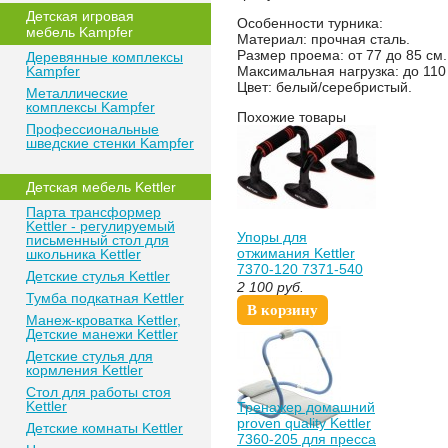
Детская игровая
Особенности турника:
мебель Kampfer
Материал: прочная сталь.
Размер проема: от 77 до 85 см
.
Деревянные комплексы
Kampfer
Максимальная нагрузка: до 110 
Цвет: белый/серебристый.
Металлические
комплексы Kampfer
Похожие товары
Профессиональные
шведские стенки Kampfer
Детская мебель Kettler
Парта трансформер
Kettler - регулируемый
Упоры для
письменный стол для
отжимания Kettler
школьника Kettler
7370-120 7371-540
Детские стулья Kettler
Кеттлер
2 100
руб.
Тумба подкатная Kettler
В корзину
Манеж-кроватка Kettler,
Детские манежи Kettler
Детские стулья для
кормления Kettler
Стол для работы стоя
Kettler
Тренажер домашний
proven quality Kettler
Детские комнаты Kettler
7360-205 для пресса