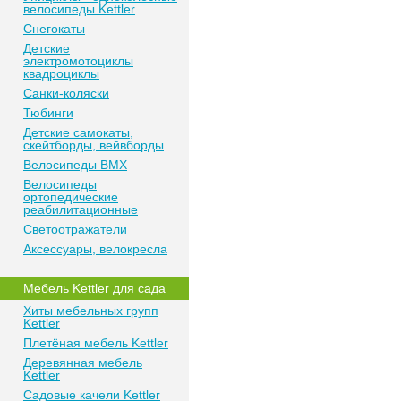
велосипеды Kettler
Снегокаты
Детские
электромотоциклы
квадроциклы
Санки-коляски
Тюбинги
Детские самокаты,
скейтборды, вейвборды
Велосипеды BMX
Велосипеды
ортопедические
реабилитационные
Светоотражатели
Аксессуары, велокресла
Мебель Kettler для сада
Хиты мебельных групп
Kettler
Плетёная мебель Kettler
Деревянная мебель
Kettler
Садовые качели Kettler