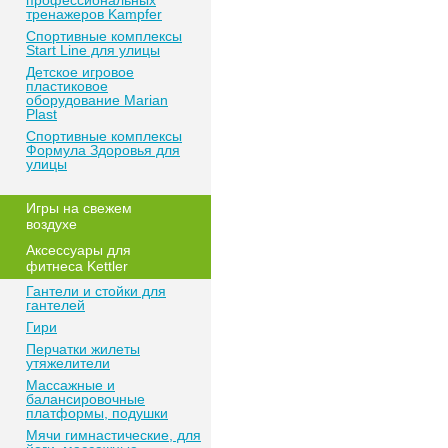
профессиональных
тренажеров Kampfer
Спортивные комплексы
Start Line для улицы
Детское игровое
пластиковое
оборудование Marian
Plast
Спортивные комплексы
Формула Здоровья для
улицы
Игры на свежем
воздухе
Аксессуары для
фитнеса Kettler
Гантели и стойки для
гантелей
Гири
Перчатки жилеты
утяжелители
Массажные и
балансировочные
платформы, подушки
Мячи гимнастические, для