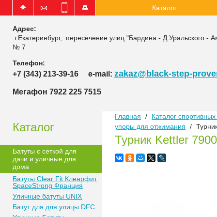
Каталог
Адрес:
г.Екатеринбург, пересечение улиц "Бардина - Д.Уральского - А
№ 7
Телефон:
zakaz@black-step-proven
+7 (343) 213-39-16
e-mail:
Мегафон 7922 225 7515
Главная
/
Каталог спортивных 
Каталог
упоры для отжимания
/
Турник
Турник Kettler 790
Батуты с сеткой для
дачи и уличные для
дома
Батуты Clear Fit Клеарфит
SpaceStrong Франция
Уличные батуты UNIX
Батут для для улицы DFC