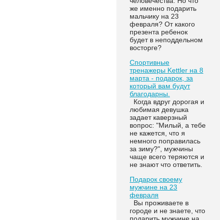
человечества. Но что
же именно подарить
мальчику на 23
февраля? От какого
презента ребенок
будет в неподдельном
восторге?
Спортивные
тренажеры Kettler на 8
марта - подарок, за
который вам будут
благодарны.
Когда вдруг дорогая и
любимая девушка
задает каверзный
вопрос: "Милый, а тебе
не кажется, что я
немного поправилась
за зиму?", мужчины
чаще всего теряются и
не знают что ответить.
Подарок своему
мужчине на 23
февраля
Вы проживаете в
городе и не знаете, что
подарить мужчине на