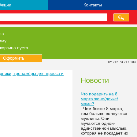
Акции
Контакты
ов:
мму:
корзина пуста
IP: 216.73.217.103
рники, тренажёры для пресса и
Новости
Что подарить на 8
марта жене/дочке/
маме?
Чем ближе 8 марта,
тем больше волнуются
мужчины. Они
мучаются одной-
единственной мыслью,
которая не покидает их