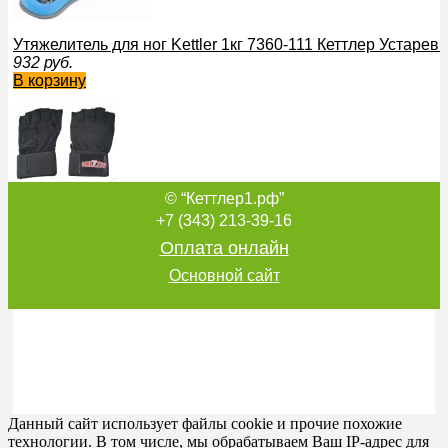
Утяжелитель для ног Kettler 1кг 7360-111 Кеттлер Устаре
932
руб.
В корзину
© “Кеттлер1.рф”
Перчатки GRIZZLY Power 8731-04 GF8731-040M-MN-SD с 
1 700
руб.
+7 (343) 213-39-16
В корзину
Оплата онлайн
Основной сайт
Перчатки GRIZZLY Exercise & Sport 8733-04 GF8733-040
1 000
руб.
В корзину
Данный сайт использует файлы cookie и прочие похожие
технологии. В том числе, мы обрабатываем Ваш IP-адрес для