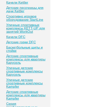
Качели Kettler
Детские песочницы для
дачи Kettler
Спортивно игровое
оборудование StartLine
Уличные спортивные
комплексы KETT-UP для
занятий WorkOut
Качели DFC
Детские горки DFC
Баскетбольные щиты и
стойки
Детские спортивные
комплексы для квартиры
Карусель
Уличные детские
спортивные комплексы
Карусель
Уличные детские
спортивные комплексы
Kampfer
Детские спортивные
комплексы для квартиры
Kampfer
Серия