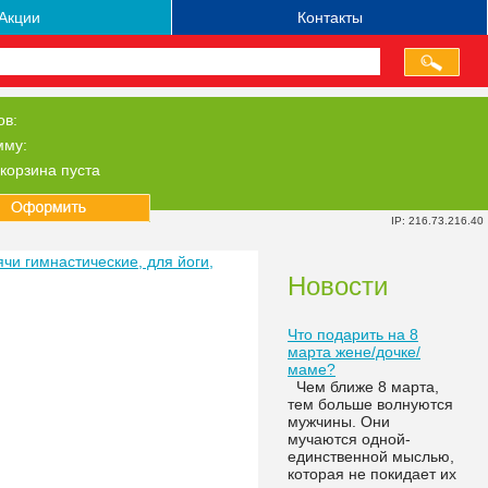
Акции
Контакты
ов:
мму:
корзина пуста
IP: 216.73.216.40
чи гимнастические, для йоги,
Новости
Что подарить на 8
марта жене/дочке/
маме?
Чем ближе 8 марта,
тем больше волнуются
мужчины. Они
мучаются одной-
единственной мыслью,
которая не покидает их