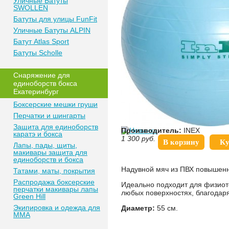
Уличные Батуты
SWOLLEN
Батуты для улицы FunFit
Уличные Батуты ALPIN
Батут Atlas Sport
Батуты Scholle
Снаряжение для
единоборств бокса
Екатеринбург
Боксерские мешки груши
Перчатки и шингарты
Защита для единоборств
Производитель:
INEX
каратэ и бокса
1 300
руб.
В корзину
Ку
Лапы, пады, щиты,
макивары защита для
единоборств и бокса
Надувной мяч из ПВХ повышен
Татами, маты, покрытия
Распродажа боксерские
Идеально подходит для физиоте
перчатки макивары лапы
любых поверхностях, благодар
Green Hill
Экипировка и одежда для
Диаметр:
55 см.
MMA