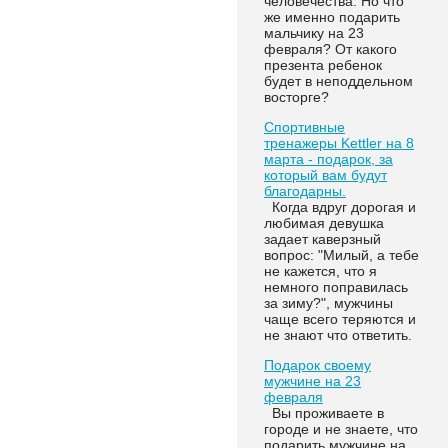
человечества. Но что
же именно подарить
мальчику на 23
февраля? От какого
презента ребенок
будет в неподдельном
восторге?
Спортивные
тренажеры Kettler на 8
марта - подарок, за
который вам будут
благодарны.
Когда вдруг дорогая и
любимая девушка
задает каверзный
вопрос: "Милый, а тебе
не кажется, что я
немного поправилась
за зиму?", мужчины
чаще всего теряются и
не знают что ответить.
Подарок своему
мужчине на 23
февраля
Вы проживаете в
городе и не знаете, что
подарить мужчине на