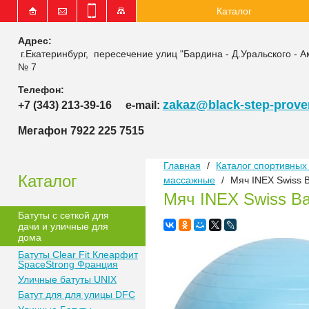
Каталог
Адрес:
г.Екатеринбург, пересечение улиц "Бардина - Д.Уральского - А
№ 7
Телефон:
zakaz@black-step-proven
+7 (343) 213-39-16
e-mail:
Мегафон 7922 225 7515
Главная
/
Каталог спортивных 
Каталог
массажные
/
Мяч INEX Swiss B
Мяч INEX Swiss Ba
Батуты с сеткой для
дачи и уличные для
дома
Батуты Clear Fit Клеарфит
SpaceStrong Франция
Уличные батуты UNIX
Батут для для улицы DFC