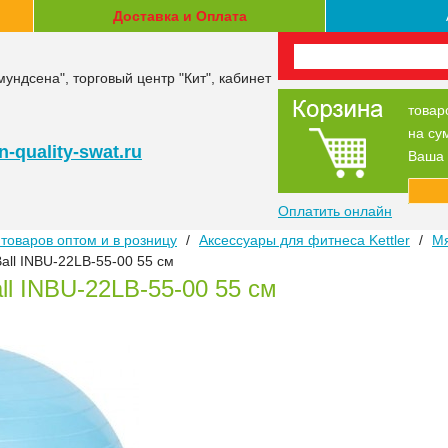
Доставка и Оплата
мундсена", торговый центр "Кит", кабинет
товар
на су
-quality-swat.ru
Ваша 
Оплатить онлайн
товаров оптом и в розницу
/
Аксессуары для фитнеса Kettler
/
Мя
all INBU-22LB-55-00 55 см
ll INBU-22LB-55-00 55 см