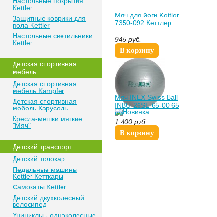
Настольные покрытия
Kettler
Мяч для йоги Kettler
Защитные коврики для
7350-092 Кеттлер
пола Kettler
Настольные светильники
945
руб.
Kettler
В корзину
Детская спортивная
мебель
Детская спортивная
мебель Kampfer
Мяч INEX Swiss Ball
Детская спортивная
INBU-26SL-65-00 65
мебель Карусель
см
Кресла-мешки мягкие
1 400
руб.
"Мяч"
В корзину
Детский транспорт
Детский толокар
Педальные машины
Kettler Кетткары
Самокаты Kettler
Детский двухколесный
велосипед
Унициклы - одноколесные