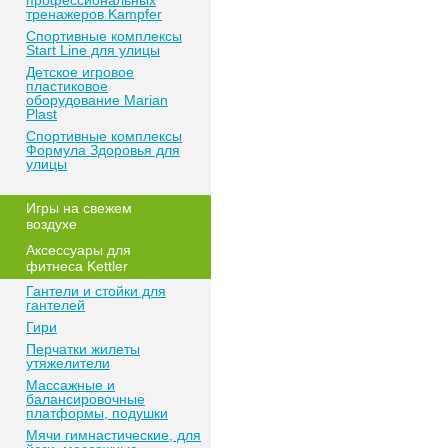
профессиональных
тренажеров Kampfer
Спортивные комплексы
Start Line для улицы
Детское игровое
пластиковое
оборудование Marian
Plast
Спортивные комплексы
Формула Здоровья для
улицы
Игры на свежем
воздухе
Аксессуары для
фитнеса Kettler
Гантели и стойки для
гантелей
Гири
Перчатки жилеты
утяжелители
Массажные и
балансировочные
платформы, подушки
Мячи гимнастические, для