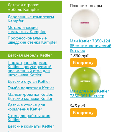
Детская игровая
Похожие товары
мебель Kampfer
Деревянные комплексы
Kampfer
Металлические
комплексы Kampfer
Профессиональные
Мяч Kettler 7350-124
шведские стенки Kampfer
65см гимнастический
Кеттлер
Детская мебель Kettler
1 890
руб.
Парта трансформер
В корзину
Kettler - регулируемый
письменный стол для
школьника Kettler
Детские стулья Kettler
Тумба подкатная Kettler
Мяч для йоги Kettler
Манеж-кроватка Kettler,
7350-091 Кеттлер
Детские манежи Kettler
Детские стулья для
945
руб.
кормления Kettler
В корзину
Стол для работы стоя
Kettler
Детские комнаты Kettler