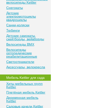
велосипеды Kettler
Снегокаты
Детские
электромотоциклы
квадроциклы
Санки-коляски
Тюбинги
Детские самокаты,
скейтборды, вейвборды
Велосипеды BMX
Велосипеды
ортопедические
реабилитационные
Светоотражатели
Аксессуары, велокресла
Мебель Kettler для сада
Хиты мебельных групп
Kettler
Плетёная мебель Kettler
Деревянная мебель
Kettler
Садовые качели Kettler