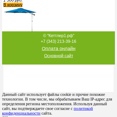
1 500
руб.
В корзину
© “Кеттлер1.рф”
Зонт садовый PROTECT 340 P Kettler 453215,340 см,боков
Кеттлер
+7 (343) 213-39-16
60 210
руб.
Оплата онлайн
В корзину
Основной сайт
Зонт диаметр 300 см Kettler 4080-ХХХ Кеттлер
3 600
руб.
В корзину
Данный сайт использует файлы cookie и прочие похожие
технологии. В том числе, мы обрабатываем Ваш IP-адрес для
определения региона местоположения. Используя данный
сайт, вы подтверждаете свое согласие с
политикой
конфиденциальности
сайта.