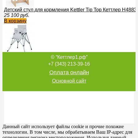
Детский стул для кормления Kettler Tip Top Кеттлер H4883
25 100
руб.
В корзину
© “Кеттлер1.рф”
Стульчик для кормления One2Stay Kettler P71848* Кеттле
2 500
руб.
+7 (343) 213-39-16
В корзину
Оплата онлайн
Основной сайт
Детский стул Tip Top, венге Kettler H4883-9008 Кеттлер
26 500
руб.
В корзину
Данный сайт использует файлы cookie и прочие похожие
технологии. В том числе, мы обрабатываем Ваш IP-адрес для
определения региона местоположения. Используя данный