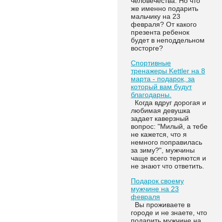
человечества. Но что
же именно подарить
мальчику на 23
февраля? От какого
презента ребенок
будет в неподдельном
восторге?
Спортивные
тренажеры Kettler на 8
марта - подарок, за
который вам будут
благодарны.
Когда вдруг дорогая и
любимая девушка
задает каверзный
вопрос: "Милый, а тебе
не кажется, что я
немного поправилась
за зиму?", мужчины
чаще всего теряются и
не знают что ответить.
Подарок своему
мужчине на 23
февраля
Вы проживаете в
городе и не знаете, что
подарить мужчине на