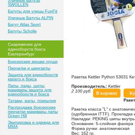
Уличные Батуты
SWOLLEN
Батуты для улицы FunFit
Уличные Батуты ALPIN
Батут Atlas Sport
Батуты Scholle
Снаряжение для
единоборств бокса
Екатеринбург
Боксерские мешки груши
Перчатки и шингарты
Защита для единоборств
Ракетка Kettler Python 53031 Ке
каратэ и бокса
Лапы, пады, щиты,
Производитель:
Kettler
макивары защита для
2 100
руб.
В корзину
Ку
единоборств и бокса
Ракет
Татами, маты, покрытия
Распродажа боксерские
Ракетка класса "L" с анатомич
перчатки макивары лапы
(одобренная ITTF). Прокладка 
Green Hill
Накладки: PEKING шипы внутрь
Экипировка и одежда для
Основание: 5-слойная фанера
MMA
Форма ручки: анатомическая
Вес: 162 гр.