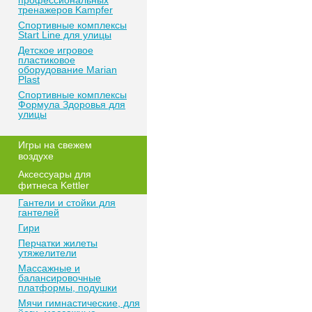
профессиональных
тренажеров Kampfer
Спортивные комплексы
Start Line для улицы
Детское игровое
пластиковое
оборудование Marian
Plast
Спортивные комплексы
Формула Здоровья для
улицы
Игры на свежем
воздухе
Аксессуары для
фитнеса Kettler
Гантели и стойки для
гантелей
Гири
Перчатки жилеты
утяжелители
Массажные и
балансировочные
платформы, подушки
Мячи гимнастические, для