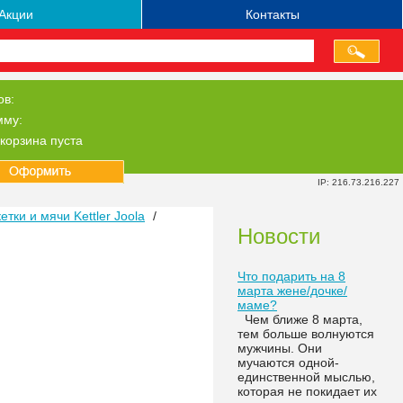
Акции
Контакты
ов:
мму:
корзина пуста
IP: 216.73.216.227
тки и мячи Kettler Joola
/
Новости
Что подарить на 8
марта жене/дочке/
маме?
Чем ближе 8 марта,
тем больше волнуются
мужчины. Они
мучаются одной-
единственной мыслью,
которая не покидает их