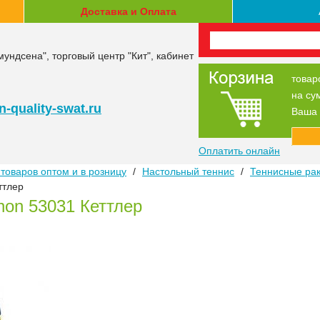
Доставка и Оплата
мундсена", торговый центр "Кит", кабинет
товар
на су
-quality-swat.ru
Ваша 
Оплатить онлайн
товаров оптом и в розницу
/
Настольный теннис
/
Теннисные раке
ттлер
thon 53031 Кеттлер