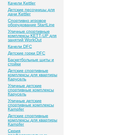
Качели Kettler
Детские песочницы для
дачи Kettler
Спортивно игровое
оборудование StartLine
Уличные спортивные
комплексы KETT-UP для
занятий WorkOut
Качели DFC
Детские горки DFC
Баскетбольные щиты и
стойки
Детские спортивные
комплексы для квартиры
Карусель
Уличные детские
спортивные комплексы
Карусель
Уличные детские
спортивные комплексы
Kampfer
Детские спортивные
комплексы для квартиры
Kampfer
Серия