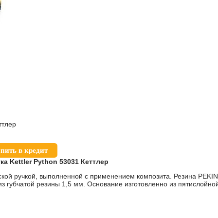
ттлер
пить в кредит
ка Kettler Python 53031 Кеттлер
еской ручкой, выполненной с применением композита. Резина PEK
из губчатой резины 1,5 мм. Основание изготовленно из пятислойн