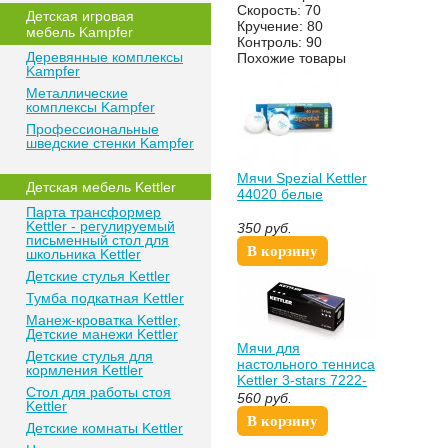
Скорость: 70
Детская игровая
Кручение: 80
мебель Kampfer
Контроль: 90
Деревянные комплексы
Похожие товары
Kampfer
Металлические
комплексы Kampfer
Профессиональные
шведские стенки Kampfer
Мячи Spezial Kettler
Детская мебель Kettler
44020 белые
Парта трансформер
Kettler - регулируемый
350
руб.
письменный стол для
В корзину
школьника Kettler
Детские стулья Kettler
Тумба подкатная Kettler
Манеж-кроватка Kettler,
Детские манежи Kettler
Мячи для
Детские стулья для
настольного тенниса
кормления Kettler
Kettler 3-stars 7222-
Стол для работы стоя
400 Кеттлер
560
руб.
Kettler
В корзину
Детские комнаты Kettler