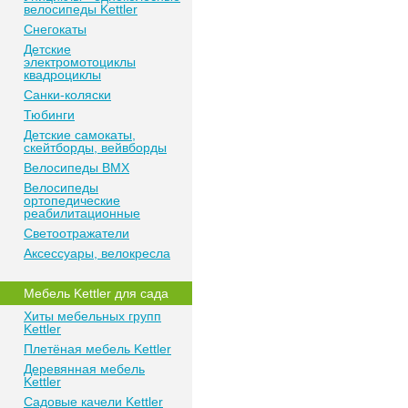
велосипеды Kettler
Снегокаты
Детские
электромотоциклы
квадроциклы
Санки-коляски
Тюбинги
Детские самокаты,
скейтборды, вейвборды
Велосипеды BMX
Велосипеды
ортопедические
реабилитационные
Светоотражатели
Аксессуары, велокресла
Мебель Kettler для сада
Хиты мебельных групп
Kettler
Плетёная мебель Kettler
Деревянная мебель
Kettler
Садовые качели Kettler