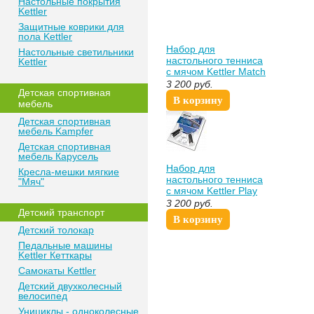
Настольные покрытия
Kettler
Защитные коврики для
пола Kettler
Набор для
Настольные светильники
настольного тенниса
Kettler
с мячом Kettler Match
7091-500 Кеттлер
3 200
руб.
Детская спортивная
В корзину
мебель
Детская спортивная
мебель Kampfer
Детская спортивная
мебель Карусель
Набор для
Кресла-мешки мягкие
настольного тенниса
"Мяч"
с мячом Kettler Play
7091-100 Кеттлер
3 200
руб.
Детский транспорт
В корзину
Детский толокар
Педальные машины
Kettler Кетткары
Самокаты Kettler
Детский двухколесный
велосипед
Унициклы - одноколесные