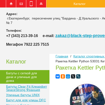
Каталог
Адрес:
г.Екатеринбург, пересечение улиц "Бардина - Д.Уральского - А
№ 7
Телефон:
zakaz@black-step-proven
+7 (343) 213-39-16
e-mail:
Мегафон 7922 225 7515
Главная
/
Каталог спортивных 
Каталог
Ракетка Kettler Python 53031 Ке
Ракетка Kettler Py
Батуты с сеткой для
дачи и уличные для
дома
Батуты Clear Fit Клеарфит
SpaceStrong Франция
Уличные батуты UNIX
Батут для для улицы DFC