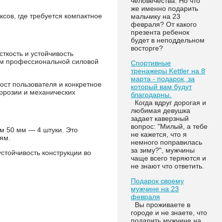
человечества. Но что
же именно подарить
сов, где требуется компактное
мальчику на 23
февраля? От какого
презента ребенок
будет в неподдельном
восторге?
ткость и устойчивость
ниям профессиональной силовой
Спортивные
тренажеры Kettler на 8
марта - подарок, за
ост пользователя и конкретное
который вам будут
ррозии и механических
благодарны.
Когда вдруг дорогая и
любимая девушка
задает каверзный
вопрос: "Милый, а тебе
м 50 мм — 4 штуки. Это
не кажется, что я
ям.
немного поправилась
за зиму?", мужчины
стойчивость конструкции во
чаще всего теряются и
не знают что ответить.
Подарок своему
мужчине на 23
февраля
Вы проживаете в
городе и не знаете, что
подарить мужчине на