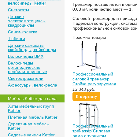
велосипеды Kettler
Тренажер поставляется в одно
0,63 м³, количество мест — 1.
Снегокаты
Детские
Силовой тренажер для приседа
электромотоциклы
Надежная конструкция, систем
квадроциклы
профессиональной силовой зо
Санки-коляски
Похожие товары
Тюбинги
Детские самокаты,
скейтборды, вейвборды
Велосипеды BMX
Велосипеды
ортопедические
реабилитационные
Профессиональный
Светоотражатели
силовой тренажер
Стойка регулируемая
Аксессуары, велокресла
для штанги Sabirgym
13 343
руб.
SG032 васил
В корзину
Мебель Kettler для сада
Хиты мебельных групп
Kettler
Плетёная мебель Kettler
Деревянная мебель
Профессиональный
Kettler
тренажер Силовая
Садовые качели Kettler
рама с турником