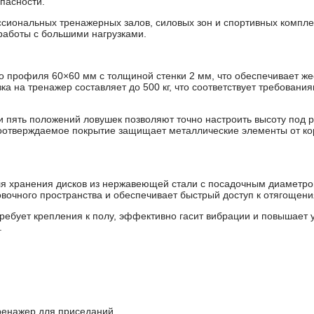
пасности.
иональных тренажерных залов, силовых зон и спортивных комплек
работы с большими нагрузками.
го профиля 60×60 мм с толщиной стенки 2 мм, что обеспечивает жес
зка на тренажер составляет до 500 кг, что соответствует требова
и пять положений ловушек позволяют точно настроить высоту под р
отверждаемое покрытие защищает металлические элементы от ко
я хранения дисков из нержавеющей стали с посадочным диаметро
вочного пространства и обеспечивает быстрый доступ к отягощени
ебует крепления к полу, эффективно гасит вибрации и повышает у
.
ренажер для приседаний