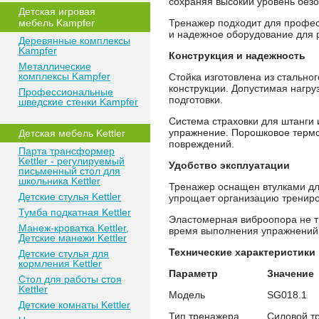
сохраняя высокий уровень безо
Детская игровая
мебель Kampfer
Тренажер подходит для професс
и надежное оборудование для 
Деревянные комплексы
Kampfer
Конструкция и надежность
Металлические
комплексы Kampfer
Стойка изготовлена из стально
конструкции. Допустимая нагру
Профессиональные
подготовки.
шведские стенки Kampfer
Система страховки для штанги 
упражнение. Порошковое термо
Детская мебель Kettler
повреждений.
Парта трансформер
Kettler - регулируемый
Удобство эксплуатации
письменный стол для
школьника Kettler
Тренажер оснащен втулками дл
Детские стулья Kettler
упрощает организацию трениро
Тумба подкатная Kettler
Эластомерная виброопора не тр
Манеж-кроватка Kettler,
время выполнения упражнений
Детские манежи Kettler
Технические характеристики
Детские стулья для
кормления Kettler
Параметр
Значение
Стол для работы стоя
Kettler
Модель
SG018.1
Детские комнаты Kettler
Тип тренажера
Силовой т