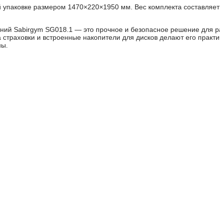
й упаковке размером 1470×220×1950 мм. Вес комплекта составляет
ний Sabirgym SG018.1 — это прочное и безопасное решение для р
а страховки и встроенные накопители для дисков делают его прак
ны.