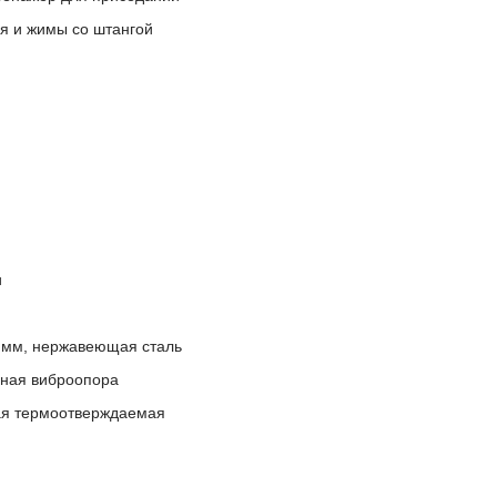
я и жимы со штангой
и
0 мм, нержавеющая сталь
ная виброопора
я термоотверждаемая