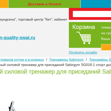
Доставка и Оплата
мундсена", торговый центр "Кит", кабинет
товар
на су
-quality-swat.ru
Ваша 
Оплатить онлайн
товаров оптом и в розницу
/
Тренажеры Sabirgym
/
Тренажёры S
ый силовой тренажер для приседаний Sabirgym SG018.1 спорт до
 силовой тренажер для приседаний Sa