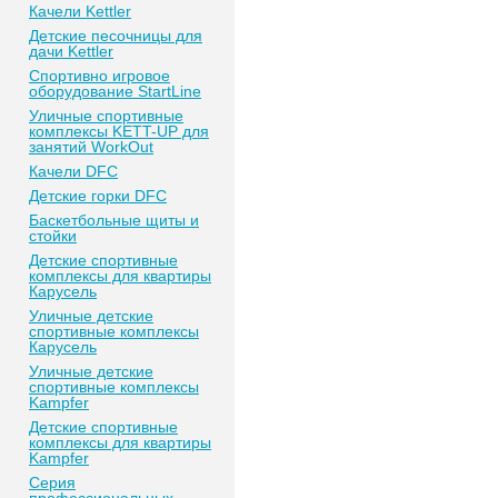
Качели Kettler
Детские песочницы для
дачи Kettler
Спортивно игровое
оборудование StartLine
Уличные спортивные
комплексы KETT-UP для
занятий WorkOut
Качели DFC
Детские горки DFC
Баскетбольные щиты и
стойки
Детские спортивные
комплексы для квартиры
Карусель
Уличные детские
спортивные комплексы
Карусель
Уличные детские
спортивные комплексы
Kampfer
Детские спортивные
комплексы для квартиры
Kampfer
Серия