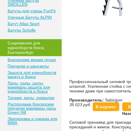
Уличные Батуты
SWOLLEN
Батуты для улицы FunFit
Уличные Батуты ALPIN
Батут Atlas Sport
Батуты Scholle
Снаряжение для
единоборств бокса
Екатеринбург
Боксерские мешки груши
Перчатки и шингарты
Защита для единоборств
каратэ и бокса
Профессиональный силовой тре
Лапы, пады, щиты,
штангой. Усиленная стойка с с
макивары защита для
техники даже при самостоятель
единоборств и бокса
Татами, маты, покрытия
Производитель:
Sabirgym
Распродажа боксерские
35 023
руб.
В корзину
К
перчатки макивары лапы
Green Hill
Наз
Экипировка и одежда для
Силовой тренажер для приседа
MMA
приседаний и жимов. Конструкц