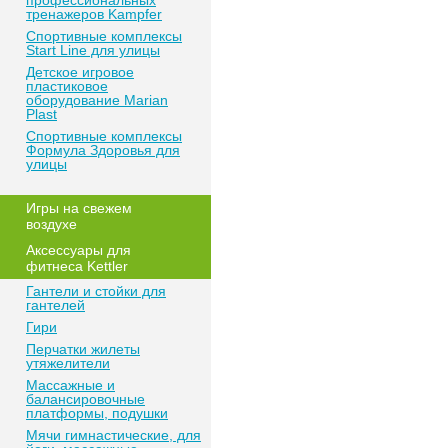
профессиональных
тренажеров Kampfer
Спортивные комплексы
Start Line для улицы
Детское игровое
пластиковое
оборудование Marian
Plast
Спортивные комплексы
Формула Здоровья для
улицы
Игры на свежем
воздухе
Аксессуары для
фитнеса Kettler
Гантели и стойки для
гантелей
Гири
Перчатки жилеты
утяжелители
Массажные и
балансировочные
платформы, подушки
Мячи гимнастические, для