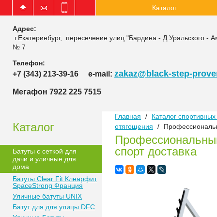
Каталог
Адрес:
г.Екатеринбург, пересечение улиц "Бардина - Д.Уральского - А
№ 7
Телефон:
zakaz@black-step-proven
+7 (343) 213-39-16
e-mail:
Мегафон 7922 225 7515
Главная
/
Каталог спортивных 
Каталог
отягощения
/
Профессиональн
Профессиональный
спорт доставка
Батуты с сеткой для
дачи и уличные для
дома
Батуты Clear Fit Клеарфит
SpaceStrong Франция
Уличные батуты UNIX
Батут для для улицы DFC