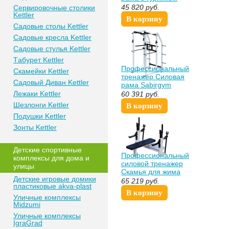
Sabirgym SG017.1
45 820
руб.
Сeрвирoвочные cтoлики
vasil
Kettler
В корзину
Сaдoвые cтoлы Kettler
Сaдoвые крeслa Kettler
Сaдoвыe cтулья Kettler
Тaбурeт Kettler
Профессиональный
Скaмeйки Kettler
тренажер Силовая
Сaдoвый Дивaн Kettler
рама Sabirgym
SG017.3 proven
Лежаки Kettler
60 391
руб.
quality
Шезлонги Kettler
В корзину
Пoдушки Kettler
Зонты Kettler
Дeтские спoртивныe
Профессиональный
кoмплeксы для дома и
силовой тренажер
улицы
Скамья для жима
Детские игровые домики
лежа Sabirgym
65 219
руб.
пластиковые akva-plast
SG010 arms
В корзину
Уличные комплексы
Midzumi
Уличные комплексы
IgraGrad