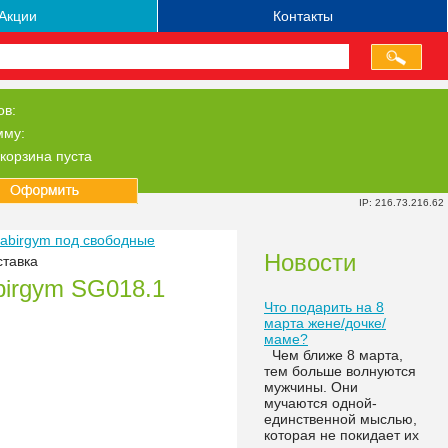
Акции
Контакты
ов:
мму:
корзина пуста
IP: 216.73.216.62
abirgym под свободные
Новости
ставка
birgym SG018.1
Что подарить на 8
марта жене/дочке/
маме?
Чем ближе 8 марта,
тем больше волнуются
мужчины. Они
мучаются одной-
единственной мыслью,
которая не покидает их