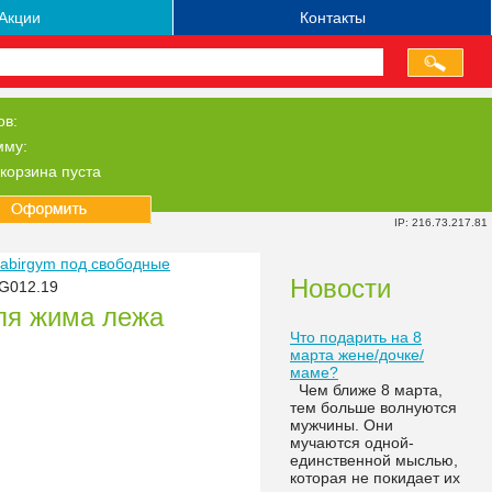
Акции
Контакты
ов:
мму:
корзина пуста
IP: 216.73.217.81
abirgym под свободные
Новости
SG012.19
ля жима лежа
Что подарить на 8
марта жене/дочке/
маме?
Чем ближе 8 марта,
тем больше волнуются
мужчины. Они
мучаются одной-
единственной мыслью,
которая не покидает их