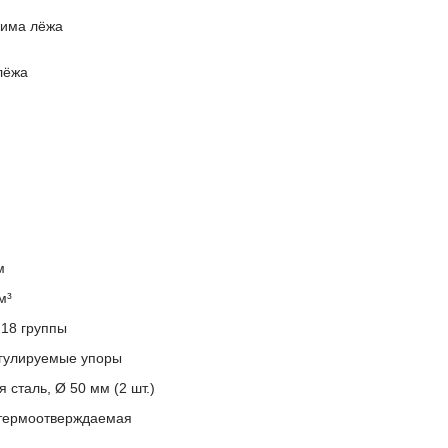
жима лёжа
лёжа
м
м³
18 группы
егулируемые упоры
сталь, Ø 50 мм (2 шт.)
термоотверждаемая