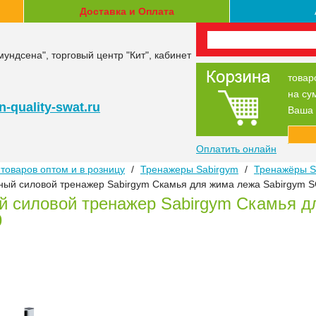
Доставка и Оплата
мундсена", торговый центр "Кит", кабинет
товар
на су
-quality-swat.ru
Ваша 
Оплатить онлайн
товаров оптом и в розницу
/
Тренажеры Sabirgym
/
Тренажёры S
ый силовой тренажер Sabirgym Скамья для жима лежа Sabirgym 
 силовой тренажер Sabirgym Скамья д
9