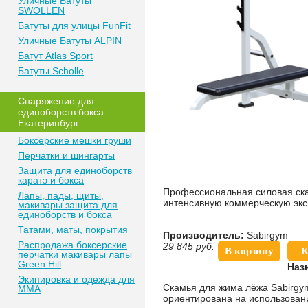
Уличные Батуты
SWOLLEN
Батуты для улицы FunFit
Уличные Батуты ALPIN
Батут Atlas Sport
Батуты Scholle
Снаряжение для
единоборств бокса
Екатеринбург
Боксерские мешки груши
Перчатки и шингарты
Защита для единоборств
каратэ и бокса
Профессиональная силовая ска
Лапы, пады, щиты,
интенсивную коммерческую экс
макивары защита для
единоборств и бокса
Татами, маты, покрытия
Производитель:
Sabirgym
Распродажа боксерские
29 845
руб.
В корзину
К
перчатки макивары лапы
Green Hill
Наз
Экипировка и одежда для
Скамья для жима лёжа Sabirgy
MMA
ориентирована на использовани