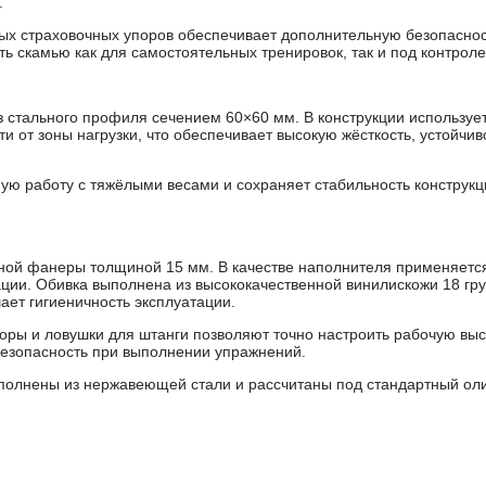
.
ых страховочных упоров обеспечивает дополнительную безопаснос
ть скамью как для самостоятельных тренировок, так и под контрол
з стального профиля сечением 60×60 мм. В конструкции использу
и от зоны нагрузки, что обеспечивает высокую жёсткость, устойчив
ную работу с тяжёлыми весами и сохраняет стабильность конструк
ной фанеры толщиной 15 мм. В качестве наполнителя применяется 
ции. Обивка выполнена из высококачественной винилискожи 18 гр
ает гигиеничность эксплуатации.
ры и ловушки для штанги позволяют точно настроить рабочую выс
езопасность при выполнении упражнений.
ыполнены из нержавеющей стали и рассчитаны под стандартный ол