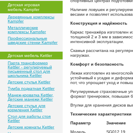
спортивных центрах подготовки
Детская игровая
мебель Kampfer
Наличие ловушек и регулируем
весами и позволяет использова
Деревянные комплексы
Kampfer
Конструкция и надёжность
Металлические
комплексы Kampfer
Каркас тренажёра изготовлен и
толщиной 2 и 3 мм в зависимост
Профессиональные
интенсивной эксплуатации.
шведские стенки Kampfer
Скамья рассчитана на регуляр
нагрузках.
Детская мебель Kettler
Парта трансформер
Комфорт и безопасность
Kettler - регулируемый
письменный стол для
Лежак изготовлен из многослой
школьника Kettler
устойчивый к усадке и деформа
Детские стулья Kettler
пот, что упрощает уход и повыш
Тумба подкатная Kettler
Регулируемые страховочные упо
Манеж-кроватка Kettler,
формат тренировок, повышая б
Детские манежи Kettler
Втулки для хранения дисков в
Детские стулья для
кормления Kettler
Технические характеристики
Стол для работы стоя
Kettler
Параметр
Значение
Детские комнаты Kettler
Модель
SG012.19