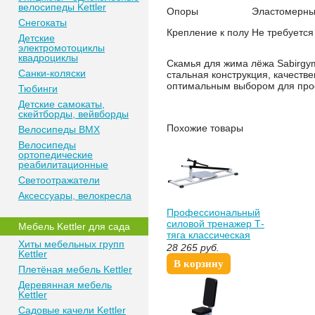
велосипеды Kettler
Опоры
Эластомерны
Снегокаты
Крепление к полу
Не требуется
Детские
электромотоциклы
квадроциклы
Скамья для жима лёжа Sabirgy
Санки-коляски
стальная конструкция, качест
оптимальным выбором для проф
Тюбинги
Детские самокаты,
скейтборды, вейвборды
Похожие товары
Велосипеды BMX
Велосипеды
ортопедические
реабилитационные
Светоотражатели
Аксессуары, велокресла
Профессиональный
силовой тренажер Т-
Мебель Kettler для сада
тяга классическая
Хиты мебельных групп
Sabirgym SG020
28 265
руб.
Kettler
василжим
В корзину
Плетёная мебель Kettler
Деревянная мебель
Kettler
Садовые качели Kettler