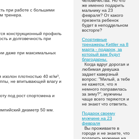
человечества. Но что
же именно подарить
ть при работе с большими
мальчику на 23
ем тренера.
февраля? От какого
презента ребенок
будет в неподдельном
восторге?
ется конструкционный профиль
ость и долговечность при
Спортивные
тренажеры Kettler на 8
марта - подарок, за
ции даже при максимальных
который вам будут
благодарны.
Когда вдруг дорогая и
любимая девушка
задает каверзный
изолон плотностью 40 кг/м³,
вопрос: "Милый, а тебе
уппы, не впитывающей влагу и
не кажется, что я
немного поправилась
за зиму?", мужчины
оту под рост спортсмена и
чаще всего теряются и
не знают что ответить.
импийский диаметр 50 мм.
Подарок своему
мужчине на 23
февраля
Вы проживаете в
городе и не знаете, что
подарить мужчине на