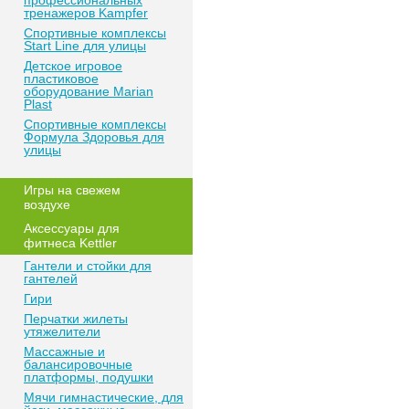
профессиональных
тренажеров Kampfer
Спортивные комплексы
Start Line для улицы
Детское игровое
пластиковое
оборудование Marian
Plast
Спортивные комплексы
Формула Здоровья для
улицы
Игры на свежем
воздухе
Аксессуары для
фитнеса Kettler
Гантели и стойки для
гантелей
Гири
Перчатки жилеты
утяжелители
Массажные и
балансировочные
платформы, подушки
Мячи гимнастические, для