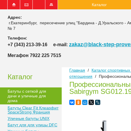
Каталог
Адрес:
г.Екатеринбург, пересечение улиц "Бардина - Д.Уральского - А
№ 7
Телефон:
zakaz@black-step-proven
+7 (343) 213-39-16
e-mail:
Мегафон 7922 225 7515
Главная
/
Каталог спортивных 
Каталог
отягощения
/
Профессиональн
Профессиональный
Sabirgym SG012.1
Батуты с сеткой для
дачи и уличные для
дома
Батуты Clear Fit Клеарфит
SpaceStrong Франция
Уличные батуты UNIX
Батут для для улицы DFC