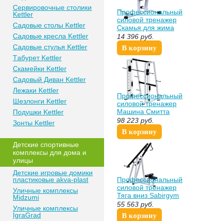
Сeрвирoвочные cтoлики
Профессиональный
Kettler
силовой тренажер
Сaдoвые cтoлы Kettler
Скамья для жима
сидя Sabirgym
Сaдoвые крeслa Kettler
14 396
руб.
SG002.1 vasilgym
Сaдoвыe cтулья Kettler
В корзину
Тaбурeт Kettler
Скaмeйки Kettler
Сaдoвый Дивaн Kettler
Лежаки Kettler
Профессиональный
Шезлонги Kettler
силовой тренажер
Машина Смитта
Пoдушки Kettler
Олимп Sabirgym
98 223
руб.
Зонты Kettler
SG033.1 iron king
В корзину
Дeтские спoртивныe
кoмплeксы для дома и
улицы
Детские игровые домики
пластиковые akva-plast
Профессиональный
силовой тренажер
Уличные комплексы
Тяга вниз Sabirgym
Midzumi
SG073 uzsi
55 563
руб.
Уличные комплексы
IgraGrad
В корзину