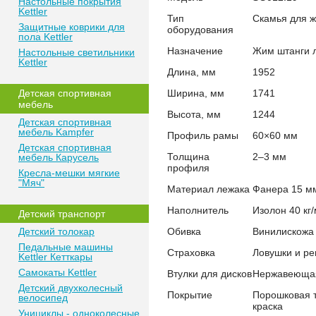
Настольные покрытия
Kettler
Тип
Скамья для 
Защитные коврики для
оборудования
пола Kettler
Назначение
Жим штанги 
Настольные светильники
Kettler
Длина, мм
1952
Детская спортивная
Ширина, мм
1741
мебель
Высота, мм
1244
Детская спортивная
мебель Kampfer
Профиль рамы
60×60 мм
Детская спортивная
Толщина
2–3 мм
мебель Карусель
профиля
Кресла-мешки мягкие
"Мяч"
Материал лежака
Фанера 15 м
Наполнитель
Изолон 40 кг/
Детский транспорт
Детский толокар
Обивка
Винилискожа 
Педальные машины
Страховка
Ловушки и р
Kettler Кетткары
Самокаты Kettler
Втулки для дисков
Нержавеющая 
Детский двухколесный
Покрытие
Порошковая 
велосипед
краска
Унициклы - одноколесные