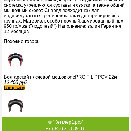
система, укрепляются суставы и связки. а также общий
мышечный скелет. Снаряд подходит как для
индивидуальных тренировок, так и для тренировок в
группах. Материал: особо прочный,армированный пвх
950 гр/м.кв.("лодочный") Наполнение: ватин Гарантия:
12 месяцев
Похожие товары
Болгарский плечевой мешок onePRO FILIPPOV 22кг
16 468
руб.
В корзину
© “Кеттлер1.рф”
Болгарский плечевой мешок onePRO FILIPPOV из натурал
16 300
руб.
+7 (343) 213-39-16