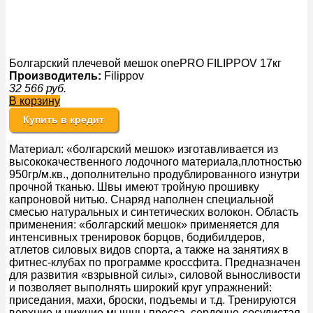
Болгарский плечевой мешок onePRO FILIPPOV 17кг
Производитель:
Filippov
32 566
руб.
В корзину
Купить в кредит
Материал: «болгарский мешок» изготавливается из
высококачественного лодочного материала,плотностью
950гр/м.кв., дополнительно продублированного изнутри
прочной тканью. Швы имеют тройную прошивку
капроновой нитью. Снаряд наполнен специальной
смесью натуральных и синтетических волокон. Область
применения: «болгарский мешок» применяется для
интенсивных тренировок борцов, бодибилдеров,
атлетов силовых видов спорта, а также на занятиях в
фитнес-клубах по программе кроссфита. Предназначен
для развития «взрывной силы», силовой выносливости
и позволяет выполнять широкий круг упражнений:
приседания, махи, броски, подъемы и т.д. Тренируются
верхние и нижние мышцы пресса, сердечно-сосудистая