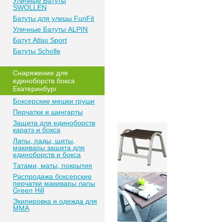
Уличные Батуты
SWOLLEN
Батуты для улицы FunFit
Уличные Батуты ALPIN
Батут Atlas Sport
Батуты Scholle
Снаряжение для
единоборств бокса
Екатеринбург
Боксерские мешки груши
Перчатки и шингарты
Защита для единоборств
каратэ и бокса
Лапы, пады, щиты,
макивары защита для
единоборств и бокса
Татами, маты, покрытия
Распродажа боксерские
перчатки макивары лапы
Green Hill
Экипировка и одежда для
MMA