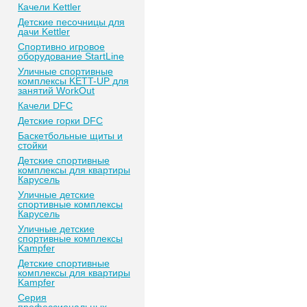
Качели Kettler
Детские песочницы для
дачи Kettler
Спортивно игровое
оборудование StartLine
Уличные спортивные
комплексы KETT-UP для
занятий WorkOut
Качели DFC
Детские горки DFC
Баскетбольные щиты и
стойки
Детские спортивные
комплексы для квартиры
Карусель
Уличные детские
спортивные комплексы
Карусель
Уличные детские
спортивные комплексы
Kampfer
Детские спортивные
комплексы для квартиры
Kampfer
Серия