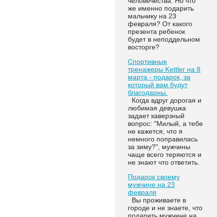
человечества. Но что
же именно подарить
мальчику на 23
февраля? От какого
презента ребенок
будет в неподдельном
восторге?
Спортивные
тренажеры Kettler на 8
марта - подарок, за
который вам будут
благодарны.
Когда вдруг дорогая и
любимая девушка
задает каверзный
вопрос: "Милый, а тебе
не кажется, что я
немного поправилась
за зиму?", мужчины
чаще всего теряются и
не знают что ответить.
Подарок своему
мужчине на 23
февраля
Вы проживаете в
городе и не знаете, что
подарить мужчине на