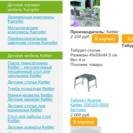
Детская игровая
мебель Kampfer
Деревянные комплексы
Kampfer
Металлические
комплексы Kampfer
Производитель:
Kettler
2 100
руб.
Профессиональные
В корзину
Ку
шведские стенки Kampfer
Табур
Табурет-столик
Размеры 49х59х44.5 см
Детская мебель Kettler
Вес 4 кг
Парта трансформер
Похожие товары
Kettler - регулируемый
письменный стол для
школьника Kettler
Детские стулья Kettler
Тумба подкатная Kettler
Манеж-кроватка Kettler,
Детские манежи Kettler
Табурет Avance
Kettler 100103-0000
Детские стулья для
Кеттлер
кормления Kettler
2 000
руб.
Стол для работы стоя
Kettler
В корзину
Детские комнаты Kettler