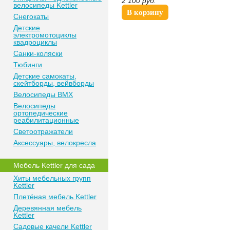
2 100
руб.
велосипеды Kettler
В корзину
Снегокаты
Детские
электромотоциклы
квадроциклы
Санки-коляски
Тюбинги
Детские самокаты,
скейтборды, вейвборды
Велосипеды BMX
Велосипеды
ортопедические
реабилитационные
Светоотражатели
Аксессуары, велокресла
Мебель Kettler для сада
Хиты мебельных групп
Kettler
Плетёная мебель Kettler
Деревянная мебель
Kettler
Садовые качели Kettler