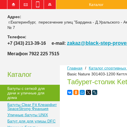
Каталог
Адрес:
г.Екатеринбург, пересечение улиц "Бардина - Д.Уральского - А
№ 7
Телефон:
zakaz@black-step-proven
+7 (343) 213-39-16
e-mail:
Мегафон 7922 225 7515
Главная
/
Каталог спортивных 
Каталог
Basic Nature 301403-1200 Кетт
Табурет-столик Ke
Батуты с сеткой для
дачи и уличные для
дома
Батуты Clear Fit Клеарфит
SpaceStrong Франция
Уличные батуты UNIX
Батут для для улицы DFC