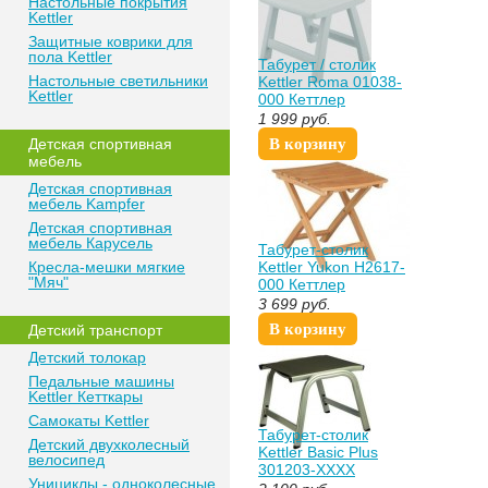
Настольные покрытия
Kettler
Защитные коврики для
пола Kettler
Табурет / столик
Настольные светильники
Kettler Roma 01038-
Kettler
000 Кеттлер
1 999
руб.
Детская спортивная
В корзину
мебель
Детская спортивная
мебель Kampfer
Детская спортивная
мебель Карусель
Табурет-столик
Кресла-мешки мягкие
Kettler Yukon H2617-
"Мяч"
000 Кеттлер
Устаревшая модель
3 699
руб.
В корзину
Детский транспорт
Детский толокар
Педальные машины
Kettler Кетткары
Самокаты Kettler
Табурет-столик
Детский двухколесный
Kettler Basic Plus
велосипед
301203-ХХХХ
Унициклы - одноколесные
Кеттлер