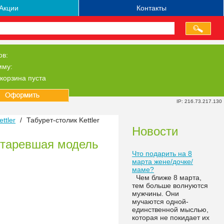
Акции
Контакты
ов:
мму:
корзина пуста
IP: 216.73.217.130
ttler
/
Табурет-столик Kettler
Новости
Устаревшая модель
Что подарить на 8
марта жене/дочке/
маме?
Чем ближе 8 марта,
тем больше волнуются
мужчины. Они
мучаются одной-
единственной мыслью,
которая не покидает их