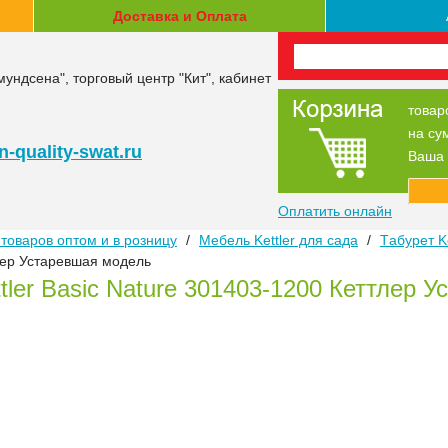
Доставка и Оплата
мундсена", торговый центр "Кит", кабинет
товар
на су
-quality-swat.ru
Ваша 
Оплатить онлайн
товаров оптом и в розницу
/
Мебель Kettler для сада
/
Тaбурeт Ke
лер Устаревшая модель
ttler Basic Nature 301403-1200 Кеттлер 