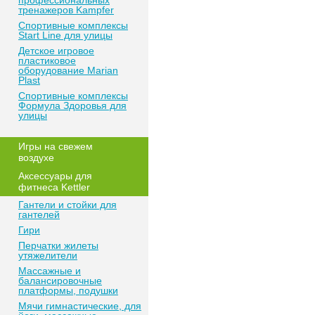
профессиональных
тренажеров Kampfer
Спортивные комплексы
Start Line для улицы
Детское игровое
пластиковое
оборудование Marian
Plast
Спортивные комплексы
Формула Здоровья для
улицы
Игры на свежем
воздухе
Аксессуары для
фитнеса Kettler
Гантели и стойки для
гантелей
Гири
Перчатки жилеты
утяжелители
Массажные и
балансировочные
платформы, подушки
Мячи гимнастические, для