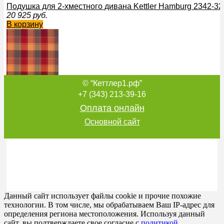
Подушка для 2-хместного дивана Kettler Hamburg 2342-32
20 925
руб.
В корзину
© “Кеттлер1.рф”
Подушка для ТАБУРЕТА Kettler Все кроме Tampa и Lucca 3
1 000
руб.
+7 (343) 213-39-16
В корзину
Оплата онлайн
Основной сайт
Подушка для кресла Kettler Elegance 101331-8692 Кеттле
6 500
руб.
В корзину
Данный сайт использует файлы cookie и прочие похожие
технологии. В том числе, мы обрабатываем Ваш IP-адрес для
определения региона местоположения. Используя данный
сайт, вы подтверждаете свое согласие с
политикой