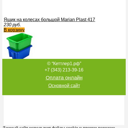
Ящик на колесах большой Marian Plast 417
230
руб.
В корзину
© “Кеттлер1.рф”
Ящик для хранения без крышки, объем 12 л Marian Plast 
500
руб.
+7 (343) 213-39-16
В корзину
Оплата онлайн
Основной сайт
Детский пластиковый стульчик со спинкой Marian Plast 33
1 200
руб.
В корзину
Данный сайт использует файлы cookie и прочие похожие