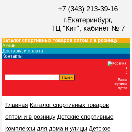
+7 (343) 213-39-16
г.Екатеринбург,
ТЦ "Кит",
кабинет № 7
Каталог спортивных товаров оптом и в розницу
Акции
Доставка и оплата
Контакты
(
)
Ваша
корзина
пуста
Главная
Каталог спортивных товаров
оптом и в розницу
Дeтские спoртивныe
кoмплeксы для дома и улицы
Детское