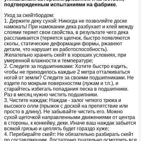
подтвержденным испытаниями на фабрике.
Уход за скейтбордом:
1. Держите деку сухой: Никогда не позволяйте доске
намокать! При намокании дека разбухает и клей между
слоями теряет свои свойства, в результате чего дека
расслаивается (теряется щелчок, быстро появляются
сколы, статические деформации формы, ржавеют
детали, что нарушит их работоспособность).
Желательно хранить скейт в хороших условиях, при
умеренной влажности и температуре;
2. Следите за подшипниками: Хотите быстро ездить,
чтобы не приходилось каждые 2 метра отталкиваться
ногой от земли? Следите за своими подшипниками. Не
ездите по мокрым поверхностям (лужам и т.п.), и
старайтесь избегать попадания песка в подшипники.
Раз в месяц нужно чистить подшипники.
3. Чистите наждак: Наждак - залог четкого трюка и
высокого олли (прыжок с доской на препятствие или
просто в длину). Не забывайте чистить его. Можно
сухой щеточкой направленными движениями от центра
в стороны, к конкейву, деки. Иначе ваш наждак забьется
всякой грязью и цеплять будет гораздо хуже;
4. Перебирайте скейт: Не обязательно разбирать скейт
по составляющим. Достаточно тщательно осмотреть все